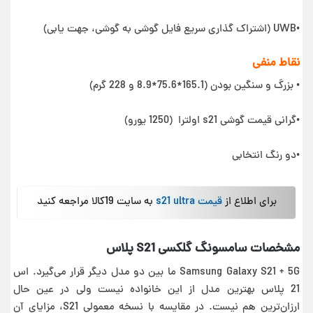
•UWB (اشتراک گذاری سریع فایل گوشی به گوشی، جهت یابی)
نقاط منفی
• بزرگ و سنگین بودن (165.1*75.6*8.9 و 228 گرم)
•گرانی قیمت گوشی s21 اولترا (1250 یورو)
•دو رنگ انتخابی
برای اطلاع از
قیمت s21 ultra
به سایت 19کالا مراجعه کنید
مشخصات سامسونگ گلکسی S21 پلاس
Samsung Galaxy S21 + 5G ما بین دو مدل دیگر قرار می‌گیرد. اس
21 پلاس بهترین مدل از این خانواده نیست ولی در عین حال
ارزان‌ترین هم نیست. در مقایسه با نسخه معمولی S21، مزایای آن