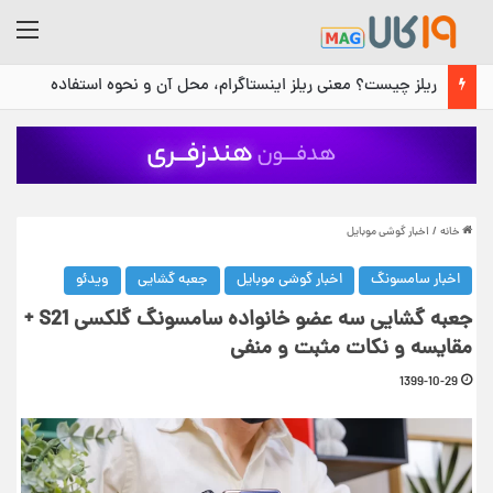
منو
ریلز چیست؟ معنی ریلز اینستاگرام، محل آن و نحوه استفاده
خانه
/
اخبار گوشی موبایل
اخبار سامسونگ
اخبار گوشی موبایل
جعبه گشایی
ویدئو
جعبه گشایی سه عضو خانواده سامسونگ گلکسی S21 +
مقایسه و نکات مثبت و منفی
1399-10-29