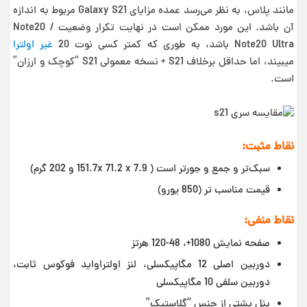
مانند پلاس، به نظر می‌رسد عمده مزایای Galaxy S21 مربوط به اندازه
آن باشد. این مورد ممکن است در نهایت تکرار وضعیت Note20 /
Note20 Ultra باشد، به طوری که کمتر کسی نوت 20
غیر اولترا
میبیند، اما حداقل برخلاف S21 + نسخه معمولی S21 “کوچک و ارزان”
است.
نقاط مثبت:
سبک‌تر و جمع و جورتر است ( 151.7x 71.2 x 7.9 و 202 گرم)
قیمت مناسب ‌تر (850 یورو)
نقاط منفی:
صفحه نمایش 1080+، 48-120 هرتز
دوربین اصلی 12 مگاپیکسلی، لنز اولتراواید فوکوس ثابت،
دوربین سلفی 10 مگاپیکسلی
پنل پشتی از جنس “گلاستیک”