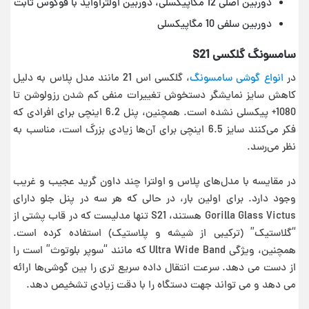
دوربین اصلی 12 مگاپیکسلی، دوربین اولتراواید با فوکوس ثابت
دوربین سلفی 10 مگاپیکسلی
سامسونگ گلکسی S21
در
انواع گوشی سامسونگ
، گلکسی اس 21 مانند مدل پلاس به دلیل
کاهش سایز نمایشگر دستخوش تغییرات منفی کم شدن رزولوشن تا
1080+ پیکسلی نشده است. همچنین، پنل 6.2 اینچی برای افرادی که
فکر می‌کنند سایز 6.5 اینچی برای آن‌ها زیادی بزرگ است، مناسب به
نظر می‌رسد.
در مقایسه با مدل‌های پلاس و اولترا چند داون گرید عجیب و غریب
وجود دارد. برای اولین بار، در حالی که هر سه در پنل جلو دارای
Gorilla Glass Victus هستند، S21 تنها مدلیست که در قاب پشتی از
“گلاستیک” (ترکیبی از شیشه و پلاستیک) استفاده کرده است.
همچنین، ویژگی Ultra Wide Band که مانند “سوپر بلوتوث” است را
از دست می دهد. سرعت انتقال داده سریع تری را بین گوشی‌ها ارائه
می دهد و می تواند جهت دستگاه را با دقت زیادی تشخیص دهد.