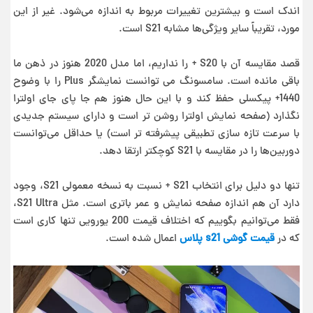
اندک است و بیشترین تغییرات مربوط به اندازه می‌شود. غیر از این
مورد، تقریباً سایر ویژگی‌ها مشابه S21 است.
قصد مقایسه آن با S20 + را نداریم، اما مدل 2020 هنوز در ذهن ما
باقی مانده است. سامسونگ می توانست نمایشگر Plus را با وضوح
1440+ پیکسلی حفظ کند و با این حال هنوز هم جا پای جای اولترا
نگذارد (صفحه نمایش اولترا روشن تر است و دارای سیستم جدیدی
با سرعت تازه سازی تطبیقی پیشرفته تر است) یا حداقل می‌توانست
دوربین‌ها را در مقایسه با S21 کوچکتر ارتقا دهد.
تنها دو دلیل برای انتخاب S21 + نسبت به نسخه معمولی S21، وجود
دارد آن هم اندازه صفحه نمایش و عمر باتری است. مثل S21 Ultra،
فقط می‌توانیم بگوییم که اختلاف قیمت 200 یورویی تنها کاری است
که در
قیمت گوشی s21 پلاس
اعمال شده است.