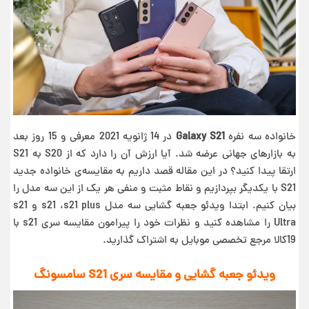
خانواده سه نفره
Galaxy S21
در 14 ژانویه 2021 معرفی و 15 روز بعد
به بازارهای جهانی عرضه شد. آیا ارزش آن را دارد که از S20 به S21
ارتقا پیدا کنید؟ در این مقاله قصد داریم به مقایسه‌ی خانواده جدید
S21 با یکدیگر بپردازیم و نقاط مثبت و منفی هر یک از این سه مدل را
بیان کنیم. ابتدا ویدئو جعبه گشایی سه مدل s21 ،s21 plus و s21
Ultra را مشاهده کنید و نظرات خود را پیرامون مقایسه سری s21 با
19کالا مرجع تخصصی موبایل به اشتراک گذارید.
ویدئو جعبه گشایی و مقایسه سری S21 سامسونگ