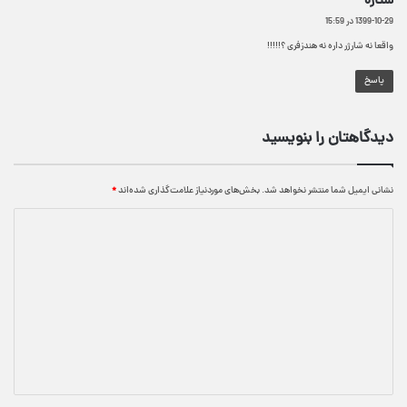
ستاره
ف
1399-10-29 در 15:59
ت
:
واقعا نه شارژر داره نه هندزفری ؟!!!!!
پاسخ
دیدگاهتان را بنویسید
نشانی ایمیل شما منتشر نخواهد شد.
بخش‌های موردنیاز علامت‌گذاری شده‌اند
*
د
ی
د
گ
ا
ه
*