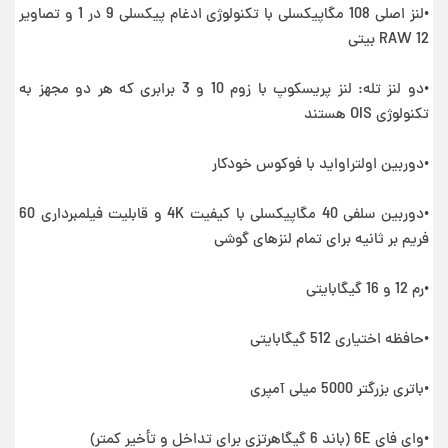
•لنز اصلی 108 مگاپیکسلی با تکنولوژی ادغام پیکسلی 9 در 1 و تصاویر
RAW 12 بیتی
•دو لنز تله: لنز پریسکوپ با زوم 10 و 3 برابری که هر دو مجهز به
تکنولوژی OIS هستند
•دوربین اولتراواید با فوکوس خودکار
•دوربین سلفی 40 مگاپیکسلی با کیفیت 4K و قابلیت فیلمبرداری 60
فریم بر ثانیه برای تمام لنزهای گوشی
•رم 12 و 16 گیگابایتی
•حافظه اختیاری 512 گیگابایتی
•باتری بزرگتر 5000 میلی آمپری
•وای فای 6E (باند 6 گیگاهرتزی برای تداخل و تأخیر کمتر)