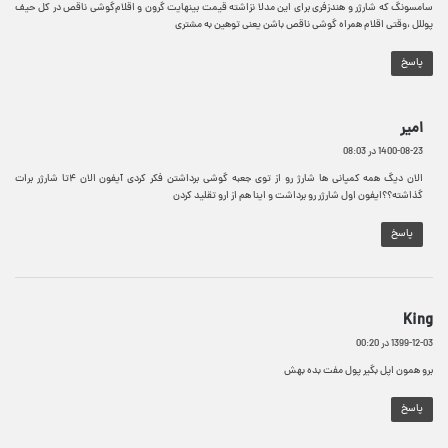
:
سامسونگ که شارژر و هندزفری برای این مدلا نزاشته قیمت بینهایت گرون و اقلام‌گوشی ناقص در کل حیف
پوللل ،وقتی اقلام همراه گوشی ناقص باشن یعنی توهین به مشتری
پاسخ
گ
امیر
ف
1400-08-23 در 08:03
ت
:
الان دیگ همه کمپانی ها شارژ رو از توی جعبه گوشی برداشتن فکر کردی آیفون الان ۴تا شارژر برات
گذاشته؟؟ایفون اول شارژر رو برداشت و اینا هم از ارو تقلید کردن
پاسخ
گ
King
ف
1399-12-03 در 00:20
ت
:
برو همون اپل بگیر پول مفت بده بهش
پاسخ