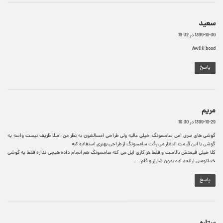
گ
سعيد
ف
1399-10-30 در 19:32
ت
Awliii bood
:
پاسخ
گ
مریم
ف
1399-10-29 در 16:30
ت
:
گوشی های سری اس سامسونگ خیلی عالیه ولی طراحی امسالشون به نظر من اصلا ظریف نیست واسه یه
گوشی با این قیمت انتظار می رفت سامسونگ از طراحی بهتری استفاده کنه
کلا خیلی قیمتش بالاست و فقط هر کاری اپل می کنه سامسونگ هم انجام داده هیچی نداره فقط یه گوشی
خداتومنی ارائه د اده بدون شارژر و قلم ….
پاسخ
گ