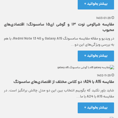
بیشتر بخوانید »
1403-01-29
مقایسه شیائومی نوت ١٣ و گوشی ای۱۵ سامسونگ؛ اقتصادی‌های
محبوب
در ویدیو و مقاله مقایسه سامسونگ Galaxy A15 و Redmi Note 13 4G، با هم
به بررسی ویژگی‌های این دو…
بیشتر بخوانید »
1402-11-29
مقایسه A15 با A24؛ دو کلاس مختلف از اقتصادی‌های سامسونگ
شاید باور نکنید که بگوییم انتخاب بین این دو مدل چالش برانگیز است. در
مقایسه A15 با A24 با ما…
بیشتر بخوانید »