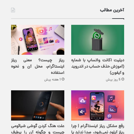
آخرین مطالب
دیلیت اکانت واتساپ با شماره
ریلز چیست؟ معنی ریلز
(آموزش حذف حساب در اندروید
اینستاگرام، محل آن و نحوه
و آیفون)
استفاده
5 روز پیش
1 هفته پیش
رفع مشکل ریلز اینستاگرام | چرا
علت هنگ کردن گوشی شیائومی
ریلز آپلود نمی‌شود، صدا ندارد یا
چیست و چگونه آن را برطرف