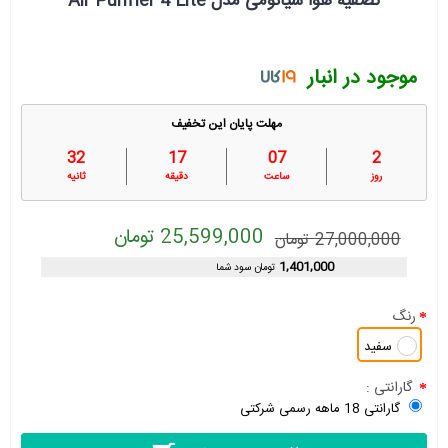
تصفیه هوا شیائومی مدل Air Purifier 4 Lite
موجود در انبار
مهلت پایان این تخفیف
32
17
07
2
روز
ساعت
دقیقه
ثانیه
25,599,000 تومان
27,000,000 تومان
1,401,000
تومان سود شما
رنگ
سفید
گارانتی :
گارانتی 18 ماهه رسمی شرکتی