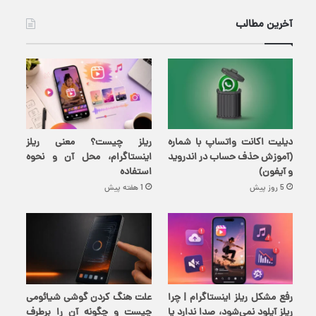
آخرین مطالب
دیلیت اکانت واتساپ با شماره
ریلز چیست؟ معنی ریلز
(آموزش حذف حساب در اندروید
اینستاگرام، محل آن و نحوه
و آیفون)
استفاده
5 روز پیش
1 هفته پیش
رفع مشکل ریلز اینستاگرام | چرا
علت هنگ کردن گوشی شیائومی
ریلز آپلود نمی‌شود، صدا ندارد یا
چیست و چگونه آن را برطرف