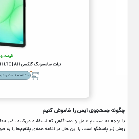
قیمت وی
تبلت سامسونگ گلکسی +Galaxy Tab A11+ 5G | A11 ظرفیت 256رم 8 گیگابایت
چگونه جستجوی ایمن را خاموش کنیم
با توجه به سیستم عامل و دستگاهی که استفاده می‌کنید، غیر فع
روش زیر پاسخگو است، با این حال در ادامه همه‌ی پلتفرم‌ها را به صو