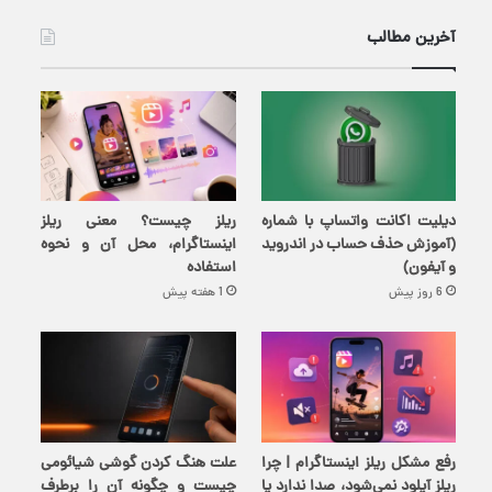
آخرین مطالب
دیلیت اکانت واتساپ با شماره
ریلز چیست؟ معنی ریلز
(آموزش حذف حساب در اندروید
اینستاگرام، محل آن و نحوه
و آیفون)
استفاده
6 روز پیش
1 هفته پیش
رفع مشکل ریلز اینستاگرام | چرا
علت هنگ کردن گوشی شیائومی
ریلز آپلود نمی‌شود، صدا ندارد یا
چیست و چگونه آن را برطرف