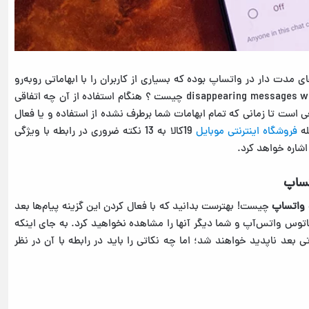
 مدت دار در واتساپ بوده که بسیاری از کاربران را با ابهاماتی روبه‌رو
کرده است، برای مثال ممکن است این ابهام ایجاد شود که disappearing messages whatsapp چیست ؟ هنگام استفاده از آن چه اتفاقی
عی است تا زمانی که تمام ابهامات شما برطرف نشده از استفاده و یا فعال
فروشگاه اینترنتی موبایل
19کالا به 13 نکته ضروری در رابطه با ویژگی
 واتساپ
چیست! بهترست بدانید که با فعال کردن این گزینه پیام‌ها بعد
د وضعیت یا استاتوس واتس‌آپ و شما دیگر آنها را مشاهده نخواهید کرد. به جای اینکه
ی بعد ناپدید خواهند شد؛ اما چه نکاتی را باید در رابطه با آن در نظر