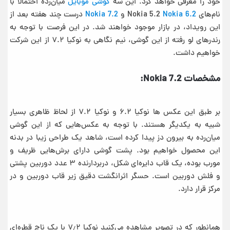
خود را معرفی خواهد کرد. این سه
گوشی موبایل
میان‌رده احتمالاً با
نام‌های Nokia 5.2
Nokia 6.2
و
Nokia 7.2
درست چند هفته بعد از
این رویداد، در بازار موجود خواهند شد. در این فرصت با توجه به
رندرهای لو رفته از این گوشی، نیم نگاهی به نوکیا ۷.۲ از این شرکت
خواهیم داشت.
مشخصات Nokia 7.2:
بر طبق این عکس ها نوکیا ۶.۲ و نوکیا ۷.۲ از لحاظ ظاهری بسیار
شبیه به‌ یکدیگر هستند. با توجه به عکس‌هایی که از این گوشی
میان‌رده به بیرون دز پیدا کرده است، شاهد یک طراحی زیبا در بدنه
این محصول خواهیم بود. پشت گوشی دارای برش‌هایی ظریف و
مورب بوده، یک قاب دایره‌ای شکل، دربردارنده ۳ عدد دوربین پشتی
و فلش دوربین است. حسگر اثرانگشت دقیق زیر قاب دوربین و در
مرکز قرار دارد.
همانطور که در تصویر مشاهده می‌کنید نوکیا ۷٫۲ با یک ناچ قطره‌ای