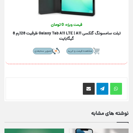
0 تومان
قیمت ویژه:
تبلت سامسونگ گلکسی +Galaxy Tab A11+ 5G | A11 ظرفیت 256رم 8
گیگابایت
اشتراک گذاری از طریق ایمیل
نوشته های مشابه