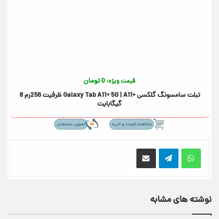
0 تومان
قیمت ویژه:
تبلت سامسونگ گلکسی +Galaxy Tab A11+ 5G | A11 ظرفیت 256رم 8
گیگابایت
اشتراک گذاری از طریق ایمیل
نوشته های مشابه