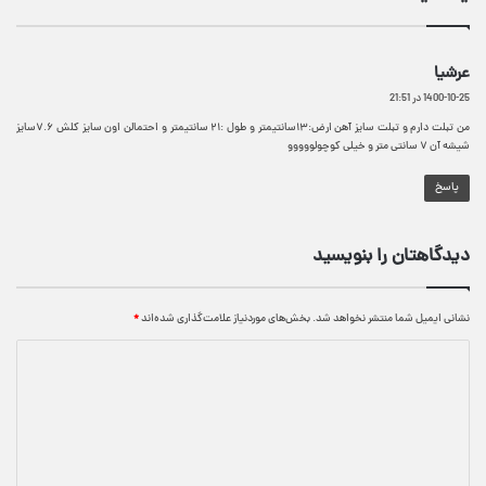
گ
عرشیا
ف
1400-10-25 در 21:51
ت
:
من تبلت دارم و تبلت سایز آهن ارض:۱۳سانتیمتر و طول :۲۱ سانتیمتر و احتمالن اون سایز کلش ۷.۶سایز
شیشه آن ۷ سانتی متر و خیلی کوچولووووو
پاسخ
دیدگاهتان را بنویسید
نشانی ایمیل شما منتشر نخواهد شد.
بخش‌های موردنیاز علامت‌گذاری شده‌اند
*
د
ی
د
گ