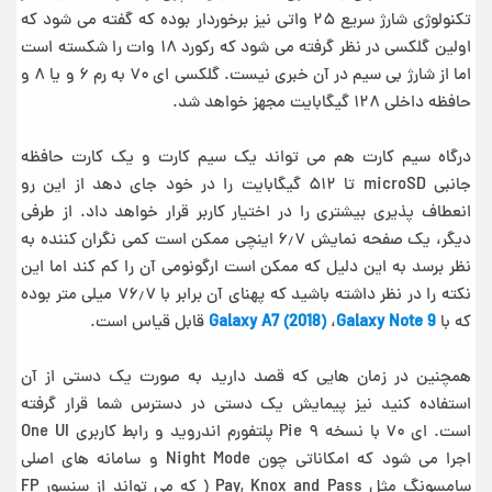
تکنولوژی شارژ سریع ۲۵ واتی نیز برخوردار بوده که گفته می شود که
اولین گلکسی در نظر گرفته می شود که رکورد ۱۸ وات را شکسته است
اما از شارژ بی سیم در آن خبری نیست. گلکسی ای ۷۰ به رم ۶ و یا ۸ و
حافظه داخلی ۱۲۸ گیگابایت مجهز خواهد شد.
درگاه سیم کارت هم می تواند یک سیم کارت و یک کارت حافظه
جانبی microSD تا ۵۱۲ گیگابایت را در خود جای دهد از این رو
انعطاف پذیری بیشتری را در اختیار کاربر قرار خواهد داد. از طرفی
دیگر، یک صفحه نمایش ۶٫۷ اینچی ممکن است کمی نگران کننده به
نظر برسد به این دلیل که ممکن است ارگونومی آن را کم کند اما این
نکته را در نظر داشته باشید که پهنای آن برابر با ۷۶٫۷ میلی متر بوده
که با
Galaxy Note 9
،
Galaxy A7 (2018)
قابل قیاس است.
همچنین در زمان هایی که قصد دارید به صورت یک دستی از آن
استفاده کنید نیز پیمایش یک دستی در دسترس شما قرار گرفته
است. ای ۷۰ با نسخه ۹ Pie پلتفورم اندروید و رابط کاربری One UI
اجرا می شود که امکاناتی چون Night Mode و سامانه های اصلی
سامسونگ مثل Pay, Knox and Pass ( که می تواند از سنسور FP