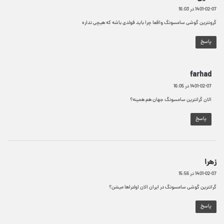
ف
1401-02-07 در 16:03
ت
:
گرونترین گوشی سامسونگ واقعا چرا باید فولدی باشه که هیچی نداره
پاسخ
گ
farhad
ف
1401-02-07 در 16:05
ت
:
الان گرانترین سامسونگ جهان هم همینه؟
پاسخ
گ
زهرا
ف
1401-02-07 در 15:56
ت
:
گرانترین گوشی سامسونگ در ایران الان اولتراها میشن؟
پاسخ