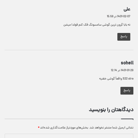
گ
علی
ف
1401-02-07 در 15:59
ت
:
نه بابا گرون ترین گوشی سامسونگ فک کنم فولدا میشن
پاسخ
گ
soheil
ف
1401-01-29 در 12:14
ت
S22 ulra واقعاً گوشی خفنیه
:
پاسخ
دیدگاهتان را بنویسید
نشانی ایمیل شما منتشر نخواهد شد.
بخش‌های موردنیاز علامت‌گذاری شده‌اند
*