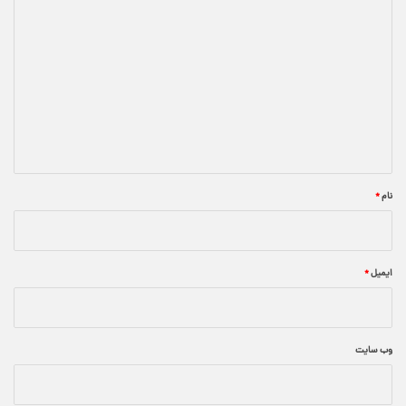
د
ی
د
گ
ا
ه
*
نام
*
ایمیل
*
وب‌ سایت