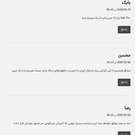
گ
بابک
ف
1400-04-01 در 05:45
ت
:
حالا فعلا بزار ۵ جی برای ما بیاد ببینیم چیه
پاسخ
گ
محسن
ف
1399-03-09 در 16:43
ت
:
منتظر هستیم تا این گوشی بیاد به بازار ایران با اینترنت ماهوارهای دیگه نباید بسته بخریم زنده باد چین
پاسخ
گ
رضا
ف
1399-03-09 در 08:22
ت
:
صد در صد موفق خواهد شد این سیاست بسیار خوبی که کمپانی شیائومی سر مشق خودش قرار داده