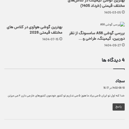
بهترین گوشی گیمینگ در کلاس‌های
مختلف قیمتی (خرداد 1405)
1405-03-05
بهترین گوشی هوآوی در کلاس های
مختلف قیمتی 2026
بررسی گوشی A56 سامسونگ از نظر
دوربین، گیمینگ، طراحی و…
1404-07-15
1404-09-27
‫4 دیدگاه ها
گ
سجآد
ف
1402-06-10 در 16:17
ت
:
خدا کنه اول تو ایران ۵جی بیاد ما هنوز ۵جی نداریم تو کشور خودمون کشورهای خارجی دارن ۶جی میزنن
پاسخ