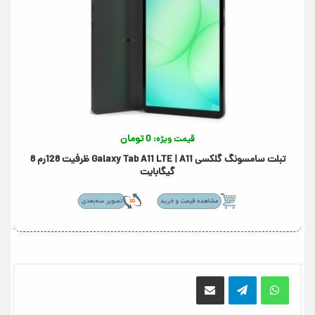
0 تومان
قیمت ویژه:
تبلت سامسونگ گلکسی +Galaxy Tab A11+ 5G | A11 ظرفیت 256رم 8
گیگابایت
اشتراک گذاری از طریق ایمیل