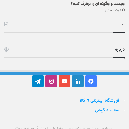
چیست و چگونه آن را برطرف کنیم؟
1 هفته پیش
..
درباره
فیس
لینکدین
یوتیوب
اینستاگرام
تلگرام
بوک
فروشگاه اینترنتی ۱۹کالا
مقایسه گوشی
حقوق کپی رایت طراحی توسعه و محتوا برای 19کالا مگ محفوظ است