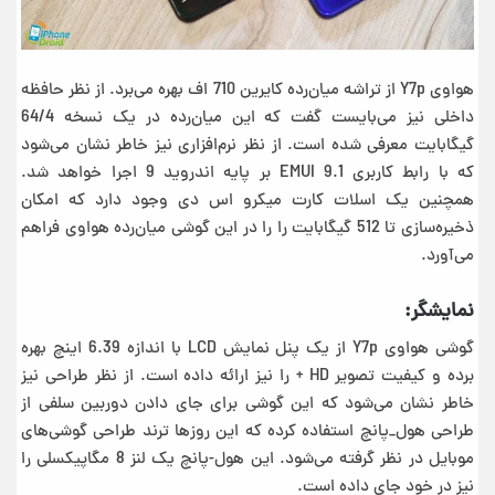
هواوی Y7p از تراشه میان‌رده کایرین 710 اف بهره می‌برد. از نظر حافظه
داخلی نیز می‌بایست گفت که این میان‌رده در یک نسخه 64/4
گیگابایت معرفی شده است.
از نظر نرم‌افزاری نیز خاطر نشان می‌شود
که با رابط کاربری EMUI 9.1 بر پایه اندروید 9 اجرا خواهد شد.
همچنین یک اسلات کارت میکرو اس دی وجود دارد که امکان
ذخیره‌سازی تا 512 گیگابایت را را در این گوشی میان‌رده هواوی فراهم
می‌آورد.
نمایشگر:
گوشی هواوی Y7p از یک پنل نمایش LCD با اندازه 6.39 اینچ بهره
برده و کیفیت تصویر HD + را نیز ارائه داده است. از نظر طراحی نیز
خاطر نشان می‌شود که این گوشی برای جای دادن دوربین سلفی از
طراحی هول_پانچ استفاده کرده که این روزها ترند طراحی گوشی‌های
موبایل در نظر گرفته می‌شود. این هول-پانچ یک لنز 8 مگاپیکسلی را
نیز در خود جای داده است.