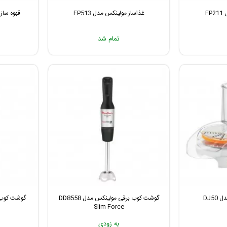
F
غذاساز مولینکس مدل FP513
قهوه ساز مو
تمام شد
DJ5
گوشت کوب برقی مولینکس مدل DD8558
گوشت کوب بر
Slim Force
به زودی