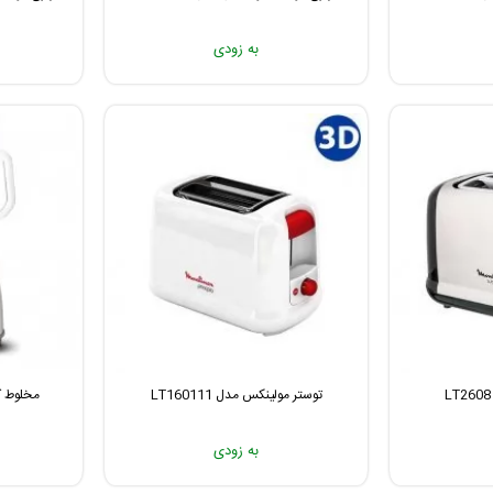
به زودی
توستر مولینکس مدل LT160111
مخلوط کن
به زودی