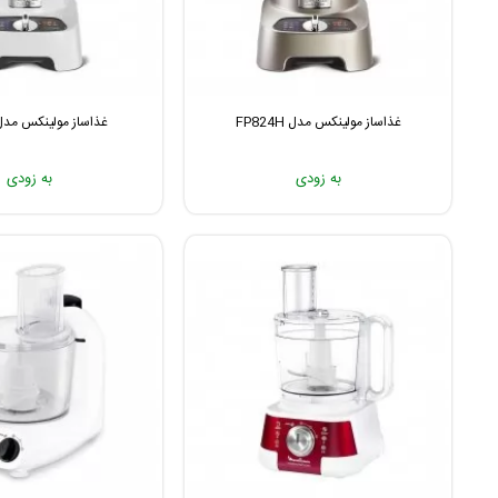
غذاساز مولینکس مدل FP824H
غذاساز مولینکس مدل P822
به زودی
به زودی