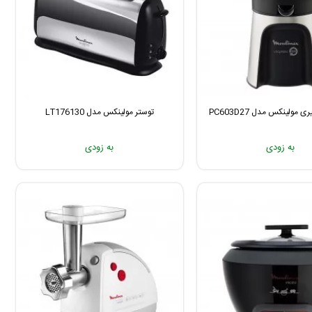
 مولینکس مدل PC603D27
توستر مولینکس مدل LT176130
به زودی
به زودی