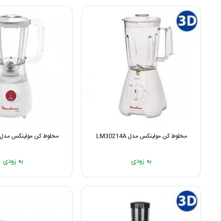
مخلوط کن مولینکس مدل LM30214A
مخلوط کن مولینکس مدل LM2221BA
به زودی
به زودی