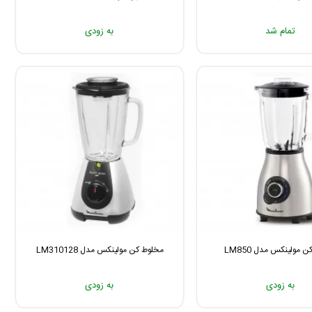
تمام شد
به زودی
 مولینکس مدل LM850
مخلوط کن مولینکس مدل LM310128
به زودی
به زودی