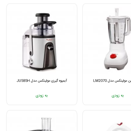
مولینکس مدل LM2070
آبمیوه گیری مولینکس مدل JU585H
به زودی
به زودی