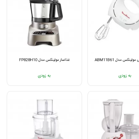
لینکس مدل ABM11B61
غذاساز مولینکس مدل FP828H10
به زودی
به زودی