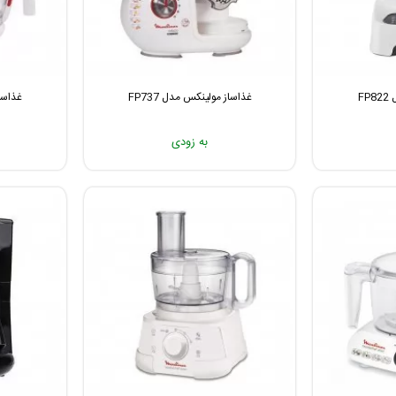
F
غذاساز مولینکس مدل FP737
غذاساز
به زودی