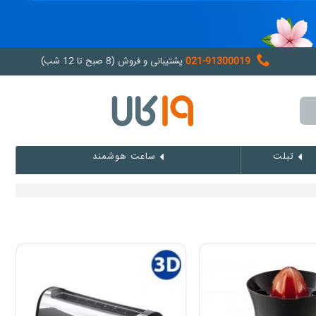
021-91300019
پشتیبانی و فروش (8 صبح تا 12 شب)
تبلت
ساعت هوشمند