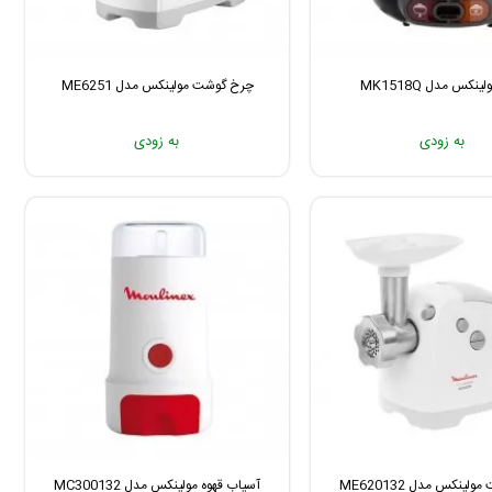
ینکس مدل MK1518Q
چرخ گوشت مولینکس مدل ME6251
به زودی
به زودی
ینکس مدل ME620132
آسیاب قهوه مولینکس مدل MC300132