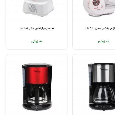
 مولینکس مدل FP733
غذاساز مولینکس مدل FP654
به زودی
به زودی