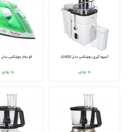
آبمیوه گیری مولینکس مدل JU450
اتو بخار مولینکس مدل IM1541E1
به زودی
به زودی