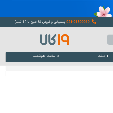
021-91300019
پشتیبانی و فروش (8 صبح تا 12 شب)
تبلت
ساعت هوشمند