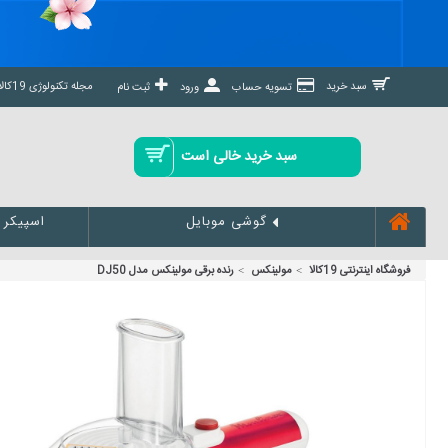
مجله تکنولوژی 19کالا مگ »
سبد خرید
تسویه حساب
ورود
ثبت نام
سبد خرید خالی است
اسپیکر
گوشی موبایل
فروشگاه اینترنتی 19کالا
مولینکس
رنده برقی مولینکس مدل DJ50