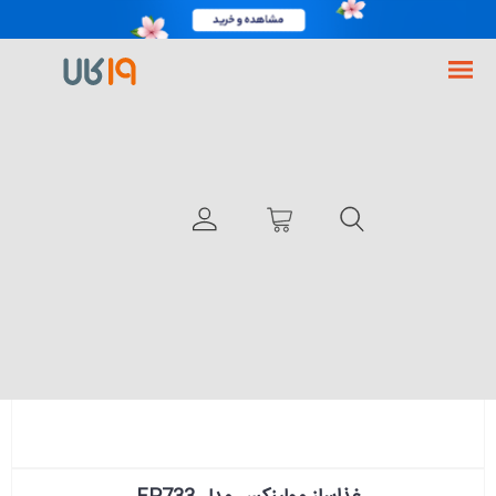
فروشگاه اینترنتی 19کالا
مولینکس
غذاساز مولینکس مدل FP733