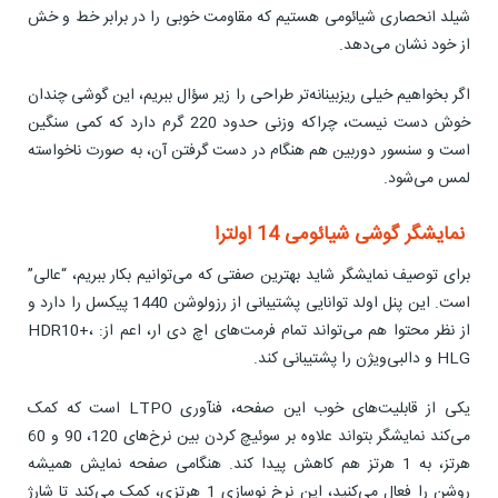
شیلد انحصاری شیائومی هستیم که مقاومت خوبی را در برابر خط و خش
از خود نشان می‌دهد.
اگر بخواهیم خیلی ریزبینانه‌تر طراحی را زیر سؤال ببریم، این گوشی چندان
خوش دست نیست، چراکه وزنی حدود 220 گرم دارد که کمی سنگین
است و سنسور دوربین هم هنگام در دست گرفتن آن، به صورت ناخواسته
لمس می‌شود.
نمایشگر گوشی شیائومی 14 اولترا
برای توصیف نمایشگر شاید بهترین صفتی که می‌توانیم بکار ببریم، “عالی”
است. این پنل اولد توانایی پشتیبانی از رزولوشن 1440 پیکسل را دارد و
از نظر محتوا هم می‌تواند تمام فرمت‌های اچ دی ار، اعم از: HDR10+،
HLG و دالبی‌ویژن را پشتیبانی کند.
یکی از قابلیت‌های خوب این صفحه، فنآوری LTPO است که کمک
می‌کند نمایشگر بتواند علاوه بر سوئیچ کردن بین نرخ‌های 120، 90 و 60
هرتز، به 1 هرتز هم کاهش پیدا کند. هنگامی صفحه نمایش همیشه
روشن را فعال می‌کنید، این نرخ نوسازی 1 هرتزی، کمک می‌کند تا شارژ