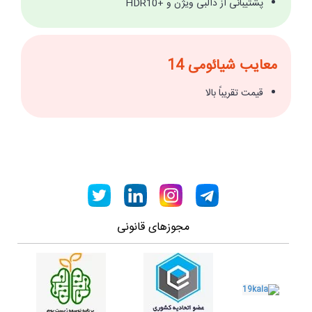
پشتیبانی از دالبی ویژن و +HDR10
معایب شیائومی 14
قیمت تقریباً بالا
مجوزهای قانونی