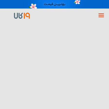
فروشگاه اینترنتی 19کالا
گوشی موبایل
گوشی شیائومی
گوشی شیائومی 14 ظرفیت 512 رم 16 گیگابایت