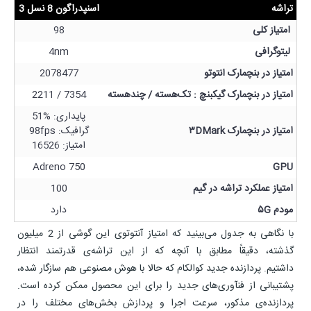
تراشه
اسنپدراگون 8 نسل 3
امتیاز کلی
98
لیتوگرافی
4nm
امتیاز در بنچمارک انتوتو
2078477
امتیاز در بنچمارک گیکبنچ : تک‌هسته / چندهسته
7354 / 2211
پایداری: %51
امتیاز در بنچمارک ۳DMark
گرافیک: 98fps
امتیاز: 16526
Adreno 750
GPU
امتیاز عملکرد تراشه در گیم
100
مودم ۵G
دارد
با نگاهی به جدول می‌بینید که امتیاز آنتوتوی این گوشی از 2 میلیون
گذشته، دقیقاً مطابق با آنچه که از این تراشه‌ی قدرتمند انتظار
داشتیم. پردازنده جدید کوالکام که حالا با هوش مصنوعی هم سازگار شده،
پشتیبانی از فنآوری‌های جدید را برای این محصول ممکن کرده است.
پردازنده‌‌ی مذکور، سرعت اجرا و پردازش بخش‌های مختلف را در