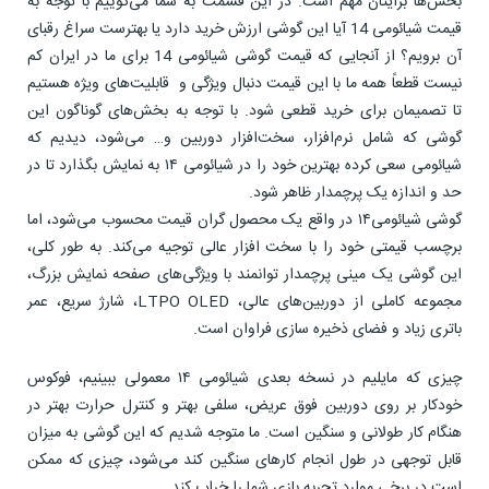
بخش‌ها برایتان مهم است. در این قسمت به شما می‌گوییم با توجه به
قیمت شیائومی 14 آیا این گوشی ارزش خرید دارد یا بهترست سراغ رقبای
آن برویم؟ از آنجایی که قیمت گوشی شیائومی 14 برای ما در ایران کم
نیست قطعاً همه ما با این قیمت دنبال ویژگی‌ و قابلیت‌های ویژه هستیم
تا تصمیمان برای خرید قطعی شود. با توجه به بخش‌های گوناگون این
گوشی که شامل نرم‌افزار، سخت‌افزار دوربین و… می‌شود، دیدیم که
شیائومی سعی کرده بهترین خود را در شیائومی ۱۴ به نمایش بگذارد تا در
حد و اندازه یک پرچمدار ظاهر شود.
گوشی شیائومی۱۴ در واقع یک محصول گران قیمت محسوب می‌شود، اما
برچسب قیمتی خود را با سخت افزار عالی توجیه می‌کند. به طور کلی،
این گوشی یک مینی پرچمدار توانمند با ویژگی‌های صفحه نمایش بزرگ،
مجموعه کاملی از دوربین‌های عالی، LTPO OLED، شارژ سریع، عمر
باتری زیاد و فضای ذخیره سازی فراوان است.
چیزی که مایلیم در نسخه بعدی شیائومی ۱۴ معمولی ببینیم، فوکوس
خودکار بر روی دوربین فوق عریض، سلفی بهتر و کنترل حرارت بهتر در
هنگام کار طولانی و سنگین است. ما متوجه شدیم که این گوشی به میزان
قابل توجهی در طول انجام کارهای سنگین کند می‌شود، چیزی که ممکن
است در برخی موارد تجربه بازی شما را خراب کند.