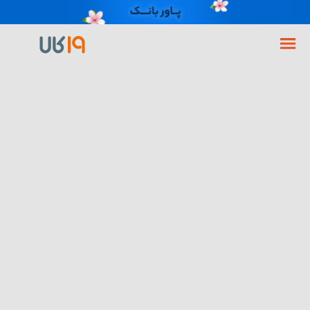
فروشگاه اینترنتی 19کالا
گوشی موبایل
گوشی سامسونگ
گوشی سامسونگ Galaxy S22 5G ظرفیت 256 رم 8 گیگابایت