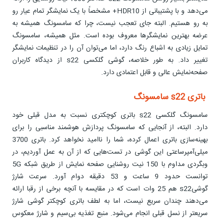
می‌دهد و با پشتیبانی از HDR10+ مشخصاً با یک نمایشگر تمام عیار رو
به رو هستیم. البته جای تعجب نیست، چرا که سامسونگ همیشه به
عرضه بهترین نمایشگرها معروف بوده است. مثل همیشه، سامسونگ
تمایل زیادی به اشباع رنگ دارد، اما می‌توان آن را در تنظیمات نمایشگر
تغییر داد. به طور خلاصه، گوشی گلکسی s22 از دیدگاه کاربران
صفحه‌نمایش عالی و قابل اعتمادی دارد.
باتری s22 سامسونگ
سامسونگ گلکسی s22 باتری کوچکتری نسبت به مدل قبلی خود
دارد. البته، از آنجایی که سامسونگ پردازش هوشمند مناسبی را برای
بهینه‌سازی باتری اعمال کرده، شما را ناامید نخواهد کرد. باتری 3700
میلی‌آمپرساعتی این گوشی در تست‌هایی که از آن به عمل آوردیم، در
وبگردی مداوم با 150 نیت روشنایی صفحه نمایش از طریق شبکه 5G
توانست حدود 9 ساعت و 53 دقیقه دوام آورد. سرعت شارژ
گوشیs22 هم 25 وات است که در مقایسه با آنچه برخی از رقبا ارائه
می‌دهند چندان سریع نیست، اما به لطف باتری کوچکتر گوشی شارژ
سریعتر از نسل قبلی انجام می‌شود. منبع تغذیه بی‌سیم و شارژ معکوس