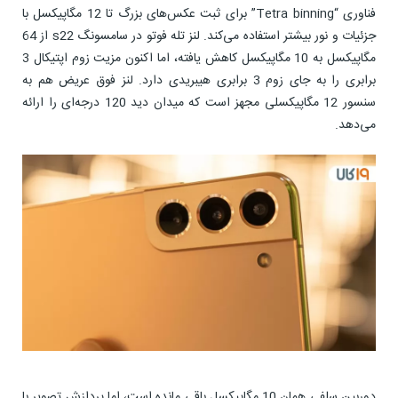
فناوری “Tetra binning” برای ثبت عکس‌های بزرگ تا 12 مگاپیکسل با
جزئیات و نور بیشتر استفاده می‌کند. لنز تله فوتو در سامسونگ s22 از 64
مگاپیکسل به 10 مگاپیکسل کاهش یافته، اما اکنون مزیت زوم اپتیکال 3
برابری را به جای زوم 3 برابری هیبریدی دارد. لنز فوق عریض هم به
سنسور 12 مگاپیکسلی مجهز است که میدان دید 120 درجه‌ای را ارائه
می‌دهد.
دوربین سلفی همان 10 مگاپیکسل باقی مانده است، اما پردازش تصویر با