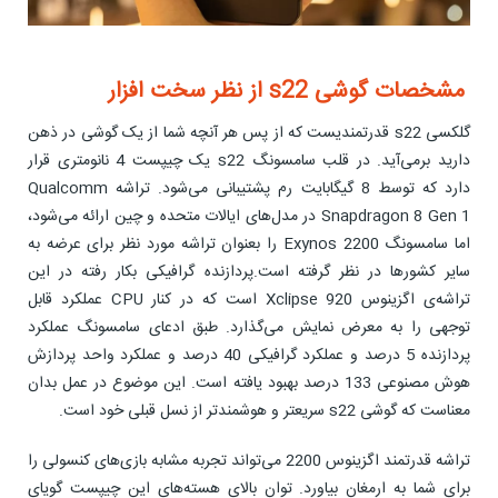
مشخصات گوشی s22 از نظر سخت افزار
گلکسی s22 قدرتمندیست که از پس هر آنچه شما از یک گوشی در ذهن
دارید برمی‌آید. در قلب سامسونگ s22 یک چیپست 4 نانومتری قرار
دارد که توسط 8 گیگابایت رم پشتیبانی می‌شود. تراشه Qualcomm
Snapdragon 8 Gen 1 در مدل‌های ایالات متحده و چین ارائه می‌شود،
اما سامسونگ Exynos 2200 را بعنوان تراشه مورد نظر برای عرضه به
سایر کشورها در نظر گرفته است.پردازنده گرافیکی بکار رفته در این
تراشه‌ی اگزینوس Xclipse 920 است که در کنار CPU عملکرد قابل
توجهی را به معرض نمایش می‌گذارد. طبق ادعای سامسونگ عملکرد
پردازنده 5 درصد و عملکرد گرافیکی 40 درصد و عملکرد واحد پردازش
هوش مصنوعی 133 درصد بهبود یافته است. این موضوع در عمل بدان
معناست که گوشی s22 سریعتر و هوشمندتر از نسل قبلی خود است.
تراشه قدرتمند اگزینوس 2200 می‌تواند تجربه مشابه بازی‌های کنسولی را
برای شما به ارمغان بیاورد. توان بالای هسته‌های این چیپست گویای