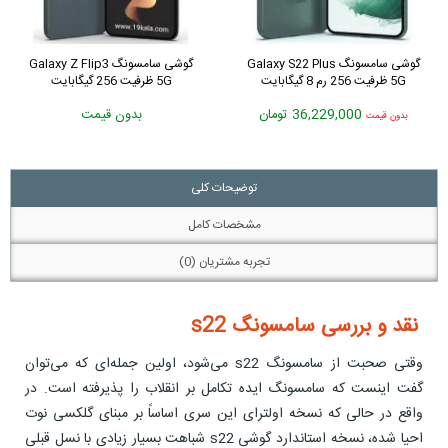
گوشی شیائومی 11T Pro 5G ظرفیت
گوشی سامسونگ Galaxy S22 Plus
256 رم 12 گیگابایت
5G ظرفیت 256 رم 8 گیگابایت
بدون قیمت
36,229,000 تومان
بدون قیمت
توضیحات کلی
مشخصات کامل
تجربه مشتریان (0)
نقد و بررسی سامسونگ s22
وقتی صحبت از سامسونگ s22 می‌شود، اولین جمله‌ای که می‌توان
گفت اینست که سامسونگ ایده تکامل بر انقلاب را پذیرفته است. در
واقع در حالی که نسخه اولترای این سری اساساً بر مبنای گلکسی نوت
احیا شده، نسخه استاندارد گوشی s22 شباهت بسیار زیادی با نسل قبلی