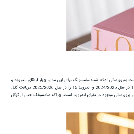
ل اندروید یعنی اندروید 12 است و رابط کاربری اختصاصی سامسونگ One UI 4.1 را اجرا می‌کند. سیاست به‌روزرسانی اعلام‌ شده سامسونگ برای این مدل، چهار ارتقای اندروید و
پنج سال آپدیت امنیتی است. این بدان معناست که سری گوشی s22 باید اندروید 13 را در اواخر سال 2022، اندروید 14 در سال 2023/2024، اندروید 15 در سال 2024/2025 و اندروید 16 را در سال 2025/2026 دریافت کند.
بهترین خط مشی بروزرسانی موجود در دنیای اندروید است، چراکه سامسونگ حتی از گوگل