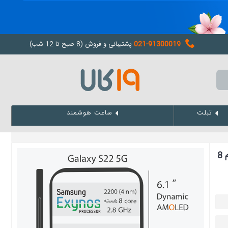
021-91300019
پشتیبانی و فروش (8 صبح تا 12 شب)
تبلت
ساعت هوشمند
گوشی سامسونگ Galaxy S22 5G ظرفیت 128 رم 8