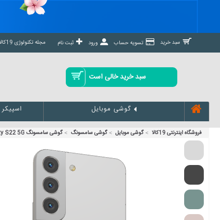
مجله تکنولوژی 19کالا مگ »
سبد خرید
تسویه حساب
ورود
ثبت نام
سبد خرید خالی است
اسپیکر
گوشی موبایل
فروشگاه اینترنتی 19کالا
گوشی موبایل
گوشی سامسونگ
گوشی سامسونگ Galaxy S22 5G ظرفیت 128 رم 8 گیگابایت