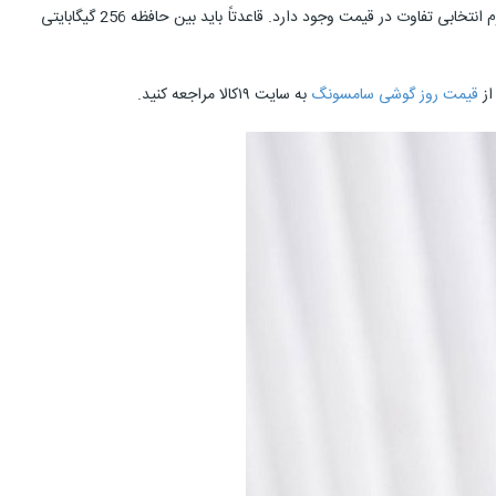
سامسونگ S22 در تاریخ 25 فوریه 2022 به طور رسمی معرفی شد. قیمت گوشی S22 در بازارهای جهانی حدود 800 دلارست. البته بسته به میزان ظرفیت و رم انتخابی تفاوت در قیمت وجود دارد. قاعدتاً باید بین حافظه 256 گیگابایتی
قیمت روز گوشی سامسونگ
به سایت ۱۹کالا مراجعه کنید.