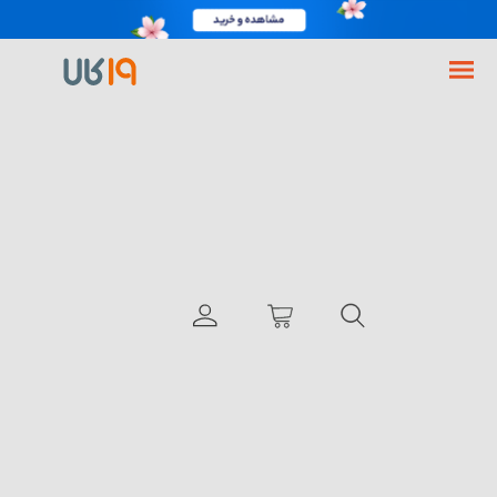
فروشگاه اینترنتی 19کالا
AllProduct
گوشی گوگل Pixel 9 Pro XL ظرفیت 128 رم 16 گیگابایت