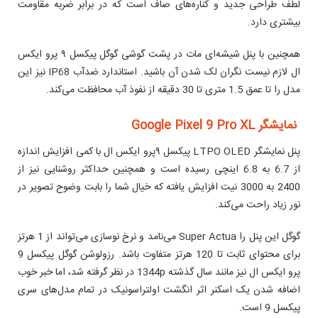
لطف طراحی جدید و کناره‌های صاف است که در برابر ضربه مقاومت
بیشتری دارد.
همچنین با پنل شیشه‌ای مات در پشت گوشی گوگل پیکسل ۹ پرو ایکس
ال لازم نیست نگران لک شدن آن باشید. استاندارد ضدآب IP68 نیز این
مدل را تا عمق 1.5 متری تا 30 دقیقه از نفوذ آب محافظت می‌کند.
نمایشگر Google Pixel 9 Pro XL
پنل نمایشگر LTPO OLED پیکسل ۹پرو ایکس ال با کمی افزایش اندازه
از 6.7 به 6.8 اینچی رسیده است و همچنین حداکثر روشنایی نیز از
2400 به 3000 نیت افزایش یافته که خیال شما را بابت وضوح تصویر در
نور زیاد راحت می‌کند.
گوگل این پنل را Super Actua می‌نامد و نرخ نوسازی می‌تواند از 1 هرتز
برای محتوای ثابت تا 120 هرتز متفاوت باشد. رزولوشن گوگل پیکسل 9
پرو ایکس ال نیز مانند سال گذشته 1344p در نظر گرفته شد، اما خبر خوب
اضافه شدن یک اسکنر اثر انگشت اولتراسونیک در تمام مدل‌های سری
پیکسل 9 است.