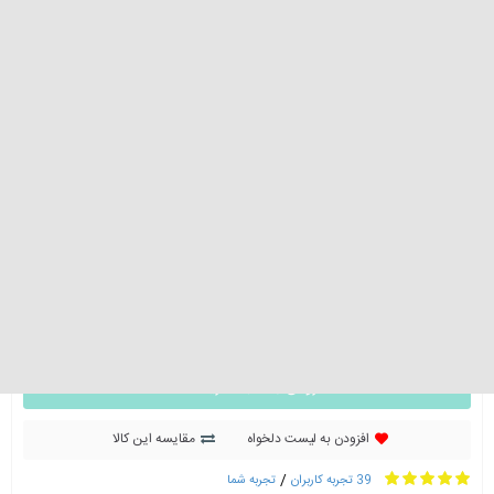
0 تومان
گارانتی :
18ماه گارانتی نوزده تجارت خاورمیانه
وضعیت دستگاه
اکتیو (Active)
پارت نامبر
(ZA) دوسیم کارت
رنگ
آبی تیره
سیم کارت
دو سیم کارت
افزودن به سبد خرید
افزودن به لیست دلخواه
مقایسه این کالا
/
39 تجربه کاربران
تجربه شما