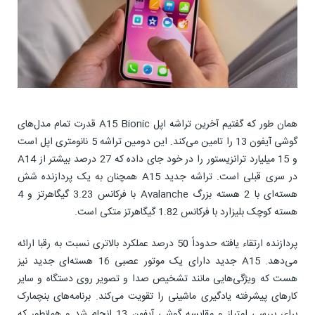
همان طور که گفتیم آخرین تراشه اپل A15 Bionic قدرت تمام مدل‌های
گوشی آیفون 13 را تامین می‌کند. این دومین تراشه 5 نانومتری اپل است
و 15 میلیارد ترانزیستور را در خود جای داده که 27 درصد بیشتر از A14
در سری قبلی است. تراشه جدید A15 همچنان به یک پردازنده شش
هسته‌ای با 2 هسته بزرگ Avalanche با فرکانس 3.23 گیگاهرتز و 4
هسته کوچک بلیزارد با فرکانس 1.82 گیگاهرتز متکی است.
پردازنده ارتقاء یافته حدوداً 50 درصد عملکرد بالاتری نسبت به رقبا ارائه
می‌دهد. A15 جدید دارای یک موتور عصبی 16 هسته‌ای جدید نیز
هست که ویژگی‌هایی مانند تشخیص صدا و تصویر روی دستگاه و سایر
کارهای پیشرفته یادگیری ماشینی را تقویت می‌کند. برنامه‌های بنچمارک
برای بررسی امتیاز و مقایسه گوشی آیفون 13 انجام شد و همانطور که