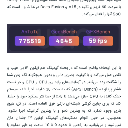
آنچه مهم است ویژگی‌های جدیدی مانند حالت سینمایی و Dolby Vision
با سرعت 60 فریم بر ثانیه در A15 و Deep Fusion در A14 و …است که
SoC آنها را فعال می‌کند.
با این اوصاف واضح است که در بحث گیمینگ هم آیفون ۱۳ بی عیب و
نقص عمل می‌کند و با کیفیت بصری عالی و بدون هیچگونه لگ زدن شما
را شگفت زده می‌کند. در آزمایش‌های پایداری CPU و GPU و در تست
فشار پردازنده (APSI Bench) که به مدت 30 دقیقه اجرا شد، سیستم
خنک کننده به CPU اجازه می‌دهد تا 78٪ از حداکثر عملکرد خود را حفظ
کند که برای چنین گوشی شیشه‌ای نازکی فوق العاده است. در کل، هیچ
بازی وجود ندارد که به بهترین نحو و با بهترین گرافیک اجرا نشود.
همچنین، در حین انجام عملکردهای گیمینگ ايفون ١٣ چندان داغ
نمی‌شود و می‌توانید به راحتی تا حدود 9 تا 10 ساعت به طور مداوم با