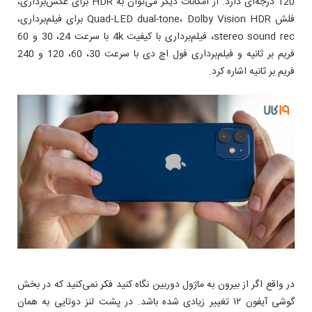
120 درجه‌ای دارد. از امکانات دیگر می‌توان به HDR برای عکس‌برداری،
فلش Quad-LED dual-tone، Dolby Vision HDR برای فیلم‌برداری،
stereo sound rec، فیلم‌برداری با کیفیت 4k با سرعت 24، 30 و 60
فریم بر ثانیه و فیلم‌برداری فول اچ دی با سرعت 30، 60، 120 و 240
فریم بر ثانیه اشاره کرد.
در واقع اگر از بیرون به ماژول دوربین نگاه کنید فکر نمی‌کنید که در بخش
گوشی آیفون ۱۲ تغییر زیادی شده باشد. در پشت لنز دوتایی به همان