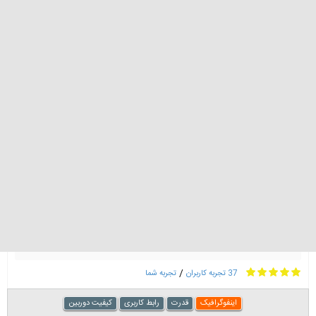
0 تومان
پارت نامبر
(ZA) دوسیم کارت
1
گارانتی 18 ماهه همراه گستر نقره فام
رنگ
سبز روشن
لوازم جانبی :
سیم کارت
دو سیم کارت
افزودن به سبد خرید
افزودن به لیست دلخواه
مقایسه این کالا
/
37 تجربه کاربران
تجربه شما
اینفوگرافیک
قدرت
رابط کاربری
کیفیت دوربین