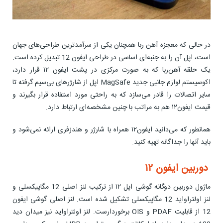
در حالی که معجزه آهن ربا همچنان یکی از سرآمدترین طراحی‌های جهان
است، اپل آن را به جنبه‌ای اساسی در طراحی ایفون 12 تبدیل کرده است.
یک حلقه آهن‌ربا که به صورت مرکزی در پشت ايفون ١٢ قرار دارد،
اکوسیستم لوازم جانبی جدید MagSafe اپل از شارژرهای بی‌سیم گرفته تا
سایر اتصالات را قادر می‌سازد که به راحتی مورد استفاده قرار بگیرند و
قیمت ایفون۱۲ هم به مراتب با چنین مشخصه‌ای ارتباط دارد.
همانطور که می‌دانید ایفون‌۱۲ همراه با شارژر و هندزفری ارائه نمی‌شود و
باید آنها را جداگانه تهیه کنید.
دوربین ایفون ۱۲
ماژول دوربین دوگانه گوشی اپل ۱۲ از ترکیب لنز اصلی 12 مگاپیکسلی و
لنز اولتراواید 12 مگاپیکسلی تشکیل شده است. لنز اصلی گوشی ایفون
12 از قابلیت PDAF و OIS برخوردارست. لنز اولتراواید نیز میدان دید