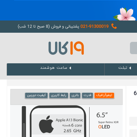
021-91300019
پشتیبانی و فروش (8 صبح تا 12 شب)
تبلت
ساعت هوشمند
iPhone 11 Pro ظرفیت 64
اینفوگرافیک
قدرت
باتری
رابط کاربری
کیفیت دوربین