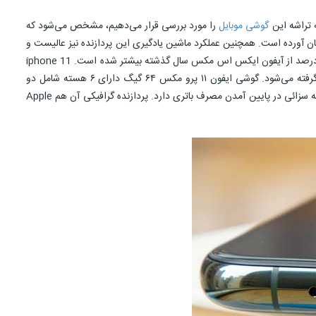
گوشی موبایل
را مورد بررسی قرار می‌دهیم، مشخص می‌شود که
یستور مجهز شده که بهبود ۲۰ درصدی عملکرد پردازشی را برای آن به‌ارمغان آورده است. همچنین عملکرد ماشین یادگیری این پردازنده نیز عالیست و
می‌تواند به طور میانگین یک‌تریلیون دستور را در یک ثانیه انجام دهد. بنچمارک گیگبنچ امتیاز ۳۴۲۰ را به آن اختصاص داده که ۱۰درصد از گوشی آیفون ۱۱ و ۲۰ درصد از آیفون ایکس اس مکس سال گذشته بیشتر شده است. iphone 11
pro max 64gb همانند دو نسخه دیگر به Apple A13 Bionic مجهز شده که در حال حاضر قوی‌ترین پردازنده‌ موجود در قلمرو گوشی‌های پرچم‌دار در‌ نظر گرفته می‌شود. گوشی ایفون ۱۱ پرو مکس ۶۴ گیگ دارای ۶ هسته شامل دو
هسته Lightning با فرکانس ۲٫۶۵ گیگاهرتز و ۴ هسته Thunder با سرعت ۱٫۸ گیگاهرتز است. این پردازنده بر اساس معماری ۷ نانومتری ساخته شده که تاثیر به سزائی در پایین آمدن مصرف باتری دارد. پردازنده گرافیکی آن هم Apple