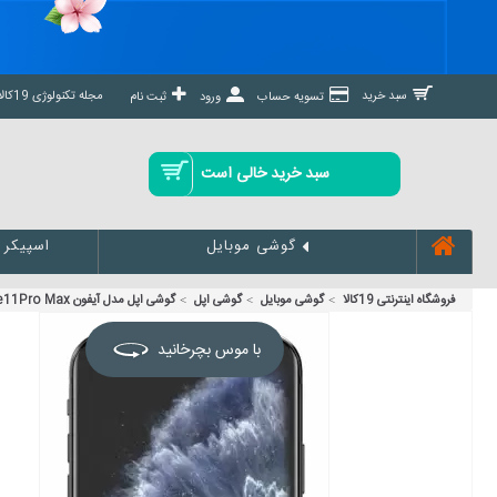
مجله تکنولوژی 19کالا مگ »
سبد خرید
تسویه حساب
ورود
ثبت نام
سبد خرید خالی است
اسپیکر
گوشی موبایل
فروشگاه اینترنتی 19کالا
گوشی موبایل
گوشی اپل
گوشی اپل مدل آیفون iPhone11Pro Max ظرفیت 64 گیگابایت
با موس بچرخانید