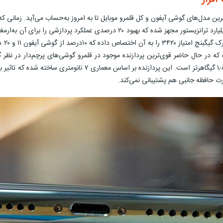
ادعای شرکت اپل هم خیلی دور از واقعیت نبوده است. این تراشه به ۸.۵ میلیارد ترانز