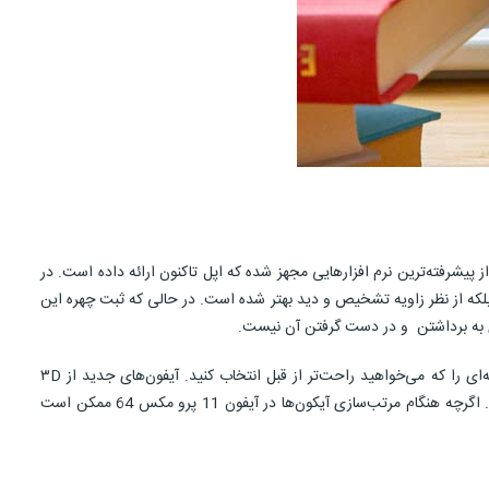
 سیستم عامل iOS 13 اجرا می‌شود. به کارگیری این نسخه به این معناست که ایفون 11 پرو مکس 64 گیگ به یکی از پیشرفته‌ترین نرم افزارهایی مجهز شده که اپل تاکنون ارائه داده است. در
نیز ارتقاء قابل ملاحظه‌ای پیدا کرده، اما نه از نظر دقت بلکه از نظر زاویه تشخیص و دید بهتر شده است. در حالی که ثبت چهره این
در این نسخه برای تغییر از شبکه Wi-Fi به Bluetooth، آیتم‌هایی برای شما در Control Center در اختیار شما قرار گرفته و به شما امکان می‌دهد که شبکه‌ای را که می‌خواهید راحت‌تر از قبل انتخاب کنید. آیفون‌های جدید از ۳D
Touch پشتیبانی نمی‌کنند. به جای آن یک موتور هپتیک برای شما ارائه شده؛ که درست مثل یک دکمه مکانیکی، در صورت لمس از خود ویبره نشان می‌دهد. اگرچه هنگام مرتب‌سازی آیکون‌ها در آیفون 11 پرو مکس 64 ممکن است