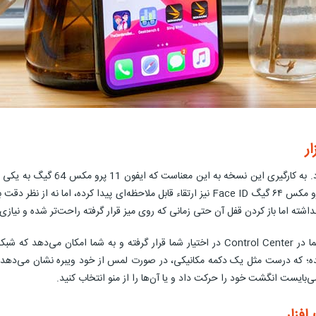
مشخصات ایفون ۱۱ پرو مکس ۶۴ گیگ با
این نسخه نرم‌افزاری ترفندهای زیادی ارائه شده است. در گوشی ایفون ۱۱ پرو مکس ۶۴ گیگ Face ID 