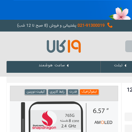
021-91300019
پشتیبانی و فروش (8 صبح تا 12 شب)
تبلت
ساعت هوشمند
می Mi 10 Lite 5G ظرفیت 128
اینفوگرافیک
قدرت
رابط کاربری
کیفیت دوربین