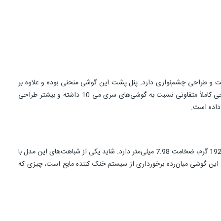
گرچه گوشی می 10 لایت تشابهی به گوشی‌های رده بالای می 10 و می 10 پرو ندارد؛ اما بازم زیباست و طراحی چشم‌نوازی دارد. پنل پشت این گوشی منحنی بوده و علاوه بر
زیبایی، ارگونومی بودن این محصول را بالا برده و به راحتی در دست جای می‌گیرد. نکته دومی که باید در نظر داشته باشید، این است ماژول دوربین آن طراحی کاملاً متفاوتی نسبت به گوشی‌های سری می 10 داشته و بیشتر طراحی
طراحی نمایشگر آن هم بر خلاف سایر اعضای خانواده MI، ناچ استایل است. این گوشی در رنگ‌های مشکی، آبی و سفید عرضه خواهد شد. Mi 10 Lite با وزن 192 گرم، ضخامت 7.98 میلی‌متر دارد. شاید یکی از شباهت‌های این مدل با
ات این گوشی میان‌رده برخورداری از سیستم خنک کننده مایع است، چیزی که