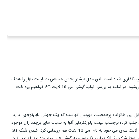
؛ mi 10 lite با امکان اتصال به نسل جدید شبکه 5G بمب خبری را در حوزه موبایل به راه انداخت، بدین جهت که تنها 350 یورو قیمت‎گذاری شده است. این مدل بیشتر بخش حساس به قیمت بازار را هدف
م گرفته نسبت به مدل‌های سال قبل این خانواده پرجمعیت، دوربین آنهاست که یک جهش قابل‌توجهی دارد.
نظرات را به این سری از پرچمداران جلب کرده برچسب قیمت باورنکردنی آنها به نسبت سایر پرچمداران موجود
در بازارست؛ اما فعالیت شرکت شیائومی در سری می به این دو مدل ختم نمی‌شود، بدین جهت که این شرکت 27 مارس 2020 در یک سکوت خبری از نسخه لایت سری می خود به نام می 10 لایت هم رونمایی کرد. قلمرو شبکه 5G
ز‌به‌روز گستره‌تر می‌شود. تا چندی پیش، این تکنولوژی بیشتر در پرچمدارانی دیده می‌شد که قیمت بسیار بالایی دارند؛ اما بعد از معرفی تراشه میان‌رده 5G توسط شرکت کوالکام، این تکنولوژی به گوشی‌های میان‌رده نیز راه پیدا کرد.