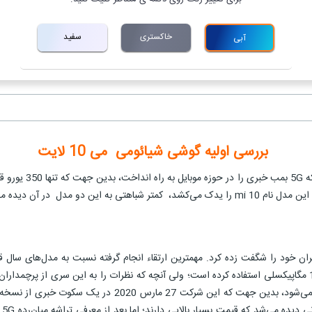
خاکستری
سفید
آبی
بررسی اولیه گوشی شیائومی می 10 لایت
شی می 10 لایت 5G خواهیم پرداخت.
م شیائومی طبق روال هر سال، در عرضه پرچمداران سری Mi، کاربران خود را شگفت زده کرد. مهمترین ارتقاء انجا
شیائومی هم در نسخه می 10 و هم در مدل شیائومی می 10 پرو از لنز 108 مگاپیکسلی استفاده کرده است؛ ولی آنچه که 
رو