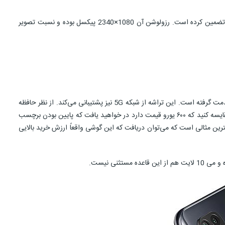
نمایشگر گوشی می 10 لایت هم AMOLED بوده و اندازه‌ای برابر با 6.57 اینچ دارد. تراکم پیکسلی 392 پیکسل بر اینچ نیز نمایش جزئیات در این گوشی را تضمین کرده است. رزولوشن آن 1080×2340 پیکسل بوده و نسبت تصویر
شیائومی از تراشه رم LPDDR4X در این گوشی استفاده کرده و برای تأمین نیروی پیشران جهت اجرای بسیاری از عملکردها تراشه اسنپدراگون 765G را به خدمت گرفته است. این تراشه از شبکه 5G نیز پشتیبانی می‌کند. از نظر حافظه
۸.۳ ۵G مقایسه کنید که ۶۰۰ یورو قیمت دارد در خواهید یافت که پایین بودن برچسب
بسیار قابل توجه است. اگرچه پرچمداران دارای قیمت‌های بسیار بالاتری هستند؛ اما نوکیا ۸.۳ به دلیل استفاده از چیپست مشابه اسنپدراگون ۷۶۵ بهترین مثالی است که می‌توان دریافت که این گوشی واقعاً ارزش خرید بالایی
نی نیست.