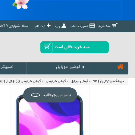
مجله تکنولوژی 19کالا مگ »
سبد خرید
تسویه حساب
ورود
ثبت نام
سبد خرید خالی است
اسپیکر
گوشی موبایل
فروشگاه اینترنتی 19کالا
گوشی موبایل
گوشی شیائومی
گوشی شیائومی Mi 10 Lite 5G ظرفیت 128 گیگابایت
با موس بچرخانید