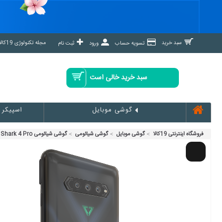
مجله تکنولوژی 19کالا مگ »
سبد خرید
تسویه حساب
ورود
ثبت نام
سبد خرید خالی است
اسپیکر
گوشی موبایل
فروشگاه اینترنتی 19کالا
گوشی موبایل
گوشی شیائومی
گوشی شیائومی Black Shark 4 Pro ظرفیت 256 گیگابایت