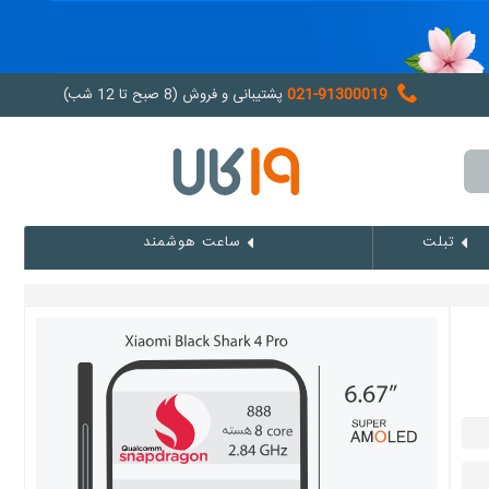
021-91300019
پشتیبانی و فروش (8 صبح تا 12 شب)
تبلت
ساعت هوشمند