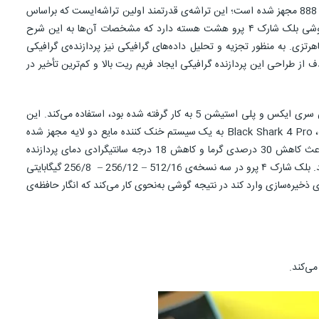
مشخصات فنی بلک شارک 4 پرو از نظر سخت افزار قابل توجه است. این گوشی جدید شیائومی به قوی‌ترین پردازنده شرکت کوالکام یعنی تراشه‌ی اسنپدراگون 888 مجهز شده است؛ این تراشه‌ی قدرتمند اولین تراشه‌ایست که براساس
معماری 5 نانومتری ساخته شده و برای اولین بار در گوشی‌های پرچمدار مبتنی بر سیستم عامل اندروید مورد استفاده قرار گرفته است. همچنین، پردازنده‌ گوشی بلک شارک ۴ پرو هشت هسته‌ دارد که مشخصات آن‌ها به این شرح
ی Kryo 680 با فرکانس 2.84 گیگاهرتز، سه هسته‌ی Kryo 680 با فرکانس 2.42 گیگاهرتز و چهار هسته‌ی Kryo 680 با فرکانس 1.80 گیگاهرتزی. به منظور تجزیه و تحلیل داده‌های گرافیکی نیز پردازنده‌ی گرافیکی
ل قبلی خود رندر تصاویر را تا ۳۵ درصد و بازده‌ انرژی را تا ۲۰ درصد افزایش می‌دهد. هدف از طراحی این پردازنده گرافیکی ایجاد فریم ریت بالا و کم‌ترین تأخیر در
نکته جالب در مورد این گرافیک اینست که از قابلیت VRSیا Variable Rate Shading که قبلا در پردازنده‌های انویدیا و AMD، مثل پردازنده‌ی ایکس‌باکس سری ایکس و پلی‌ استیشن 5 به کار گرفته شده بود، استفاده می‌کند. این
ویژگی باعث ارتقاء عملکرد و فریم‌ریت نهایی بازی‌ها می‌شود.دستگاه‌های بازی در طی مدت زمان طولانی بازی بسیار داغ می‌شوند. به منظور کنترل این مسئله، Black Shark 4 Pro به یک سیستم خنک کننده مایع دو لایه مجهز شده
است. لایه اول مستقیماً زیر صفحه قرار دارد و با کمک لایه دوم چیپست و سایر اجزای داخلی با ارزش را احاطه می‌کند. شیائومی ادعا می‌کند که این کار باعث کاهش 30 درصدی گرما و کاهش 18 درجه سانتیگرادی دمای پردازنده
می‌شود. از آنجایی که بلک شارک 4 پرو از شارژ سریع 120 واتی پشتیبانی می‌کنند، این سیستم خنک کننده از گرم شدن بیش از حد گوشی هم جلوگیری می‌کند. بلک شارک ۴ پرو در سه نسخه‌ی 512/16 – 256/12 – 256/8 گیگابایتی
ذخیره‌سازی وارد کند در نتیجه گوشی به‌نحوی کار می‌کند که انگار حافظه‌ی