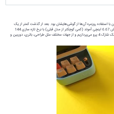
یل کاربران با استفاده روزمره آن‌ها از گوشی‌هایشان بود. بعد از گذشت کمتر از یک
سال، این شرکت چینی بلک شارک 4 پرو را روانه بازار کرد. بلک شارک ۴ پرو مجهز به پردازنده ممتاز Snapdragon 888 شرکت کوالکام است و از یک صفحه نمایش 6.67 اینچی آمولد (کمی کوچکتر از مدل قبلی) با نرخ تازه سازی 144
هرتز، باتری 4500 میلی آمپر ساعت و شارژ سریع 120 وات نیز برخوردار است. در ادامه به نقد و بررسی مشخصات فنی گوشی بلک شارک ۴ پرو و قیمت گوشی بلک شارک 4 پرو می‌پردازیم و از جهات مختلف مثل طراحی، باتری، دوربین و