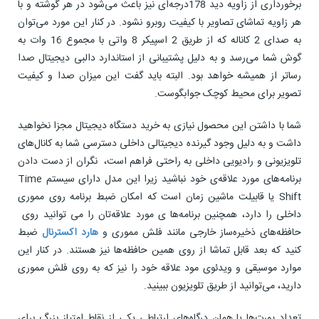
برخورداری از زاویه دید 178درجه‌ای نیز باعث می‌شود در هر گوشته و با
هر زاویه تماشای تصاویر با کیفیت روبرو نشود. در کنار این مورد می‌توان
به صدای 2 کاناله که از طریق 2 اسپیکر 8 واتی با مجموع 16 وات به
گوش شما می‌رسد و به دلیل پشتیبانی از استاندارد دالبی دیجیتال صدا
رساتر از همیشه خواهد بود. البته باید گفت این میزان صدا و کیفیت
تصویر برای محیط کوچک جوابگوست.
شما با داشتن این محصول نیازی به خرید دستگاه دیجیتال مجزا نخواهید
داشت و به دلیل وجود گیرنده دیجیتالی داخلی دسترسی شما به کانال‌های
تلویزیونی و رادیویی داخلی به راحتی فراهم است، نگران از دست دادن
برنامه‌های مورد علاقه‌ی خود نباشید زیرا این مدل دارای سیستم Time
Shift یا قابیلت ماشین زمان است که امکان ضبط برنامه روی مموری
داخلی را دارد، همچنین برنامه‌ها ی مورد علاقه‌تان را می توانید روی
حافظه‌های ذخیره‌ساز خارجی مانند فلش مموری و
هارد اکسترنال
ضبط
کنید که بعد قابل تماشا از روی همین حافظه‌ها نیز هستند. در کنار این
موارد موسیقی و ویدئوی مود علاقه خود را نیز که به روی فلش مموری
دارید، می‌توانید از طریق تلویزیون ببینید.
تعداد پورت‌ها یا همان درگاه‌های ارتباطی یکی از نقاط امتیاز بزرگ برای