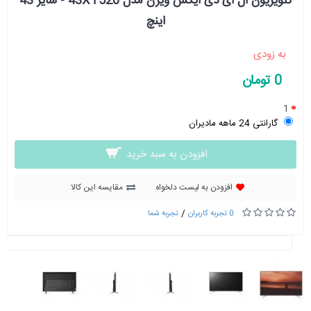
تلویزیون ال ای دی ایکس ویژن مدل 43XT520 - سایز 43
اینچ
به زودی
0 تومان
1
گارانتی 24 ماهه مادیران
افزودن به سبد خرید
افزودن به لیست دلخواه
مقایسه این کالا
/
0 تجربه کاربران
تجربه شما