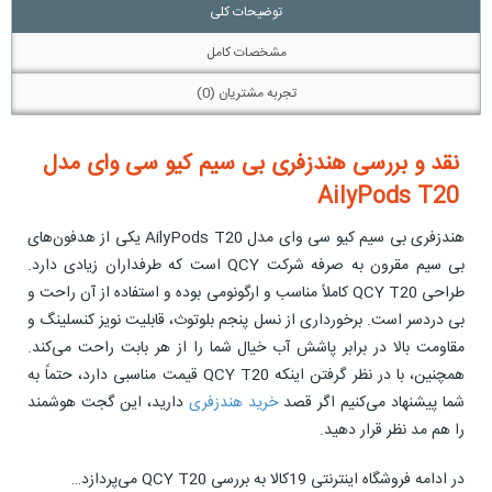
توضیحات کلی
مشخصات کامل
تجربه مشتریان (0)
نقد و بررسی هندزفری بی سیم کیو سی وای مدل
AilyPods T20
هندزفری بی سیم کیو سی وای مدل AilyPods T20 یکی از هدفون‌های
بی سیم مقرون به صرفه شرکت QCY است که طرفداران زیادی دارد.
طراحی QCY T20 کاملاً مناسب و ارگونومی بوده و استفاده از آن راحت و
بی دردسر است. برخورداری از نسل پنجم بلوتوث، قابلیت نویز کنسلینگ و
مقاومت بالا در برابر پاشش آب خیال شما را از هر بابت راحت می‌کند.
همچنین، با در نظر گرفتن اینکه QCY T20 قیمت مناسبی دارد، حتماً به
شما پیشنهاد می‌کنیم اگر قصد
خرید هندزفری
دارید، این گجت هوشمند
را هم مد نظر قرار دهید.
در ادامه فروشگاه اینترنتی 19کالا به بررسی QCY T20 می‌پردازد…