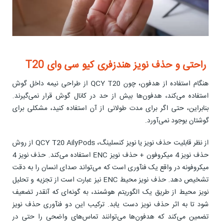
راحتی و حذف نویز هندزفری کیو سی وای T20
هنگام استفاده از هدفون، چون QCY T20 از طراحی نیمه داخل گوش
استفاده می‌کند، هدفون‌ها بیش از حد در کانال گوش قرار نمی‌گیرند.
بنابراین، حتی اگر برای مدت طولانی از آن استفاده کنید، مشکلی برای
گوشتان بوجود نمی‌آورد.
از نظر قابلیت حذف نویز یا نویز کنسلینگ، QCY T20 AilyPods از روش
حذف نویز 4 میکروفون + حذف نویز ENC استفاده می‌کند. حذف نویز 4
میکروفونه در واقع یک فنآوری است که می‌تواند صدای انسان را به دقت
تشخیص دهد. حذف نویز محیط ENC نیز عبارت است از تجزیه و تحلیل
نویز محیط از طریق یک الگوریتم هوشمند، به گونه‌ای که آنقدر تضعیف
شود تا به اثر حذف نویز دست یابد. ترکیب این دو فنآوری حذف نویز
تضمین می‌کند که هدفون‌ها می‌توانند تماس‌های واضحی را حتی در