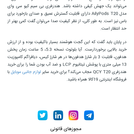
می‌تواند یک جهش کیفی داشته باشد. هندزفری بی سیم کیو سی وای
مدل AilyPods T20 دارای قابلیت گسترش عمیق و صدای بازخورد برای
باس نیز است. به طور کلی، از نظر کیفیت صدا می‌توان گفت کمی بهتر از
حد انتظار است.
در پایان باید گفت که این گجت هوشمند بسیار باکیفیت بوده و از ارزش
خرید بالایی برخوردارست. آیا بلوتوث نسخه 5.3، 5 ساعت زمان پخش
هدفون، قابلیت 3 بار شارژ هدفون‌ها در هر شارژ کیس، دیافراگم کامپوزیت
13 میلی متری با پوشش تیتانیوم LCP و ضد آب بودن شما را برای خرید
هندزفری QCY T20 مجاب می‌کند؟ برای خرید سایر
لوازم جانبی موبایل
با
فروشگاه اینترنتی 19کالا همراه باشید.
مجوزهای قانونی