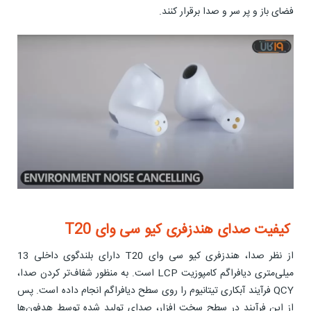
فضای باز و پر سر و صدا برقرار کنند.
کیفیت صدای هندزفری کیو سی وای T20
از نظر صدا، هندزفری کیو سی وای T20 دارای بلندگوی داخلی 13
میلی‌متری دیافراگم کامپوزیت LCP است. به منظور شفاف‌تر کردن صدا،
QCY فرآیند آبکاری تیتانیوم را روی سطح دیافراگم انجام داده است. پس
از این فرآیند در سطح سخت افزار، صدای تولید شده توسط هدفون‌ها