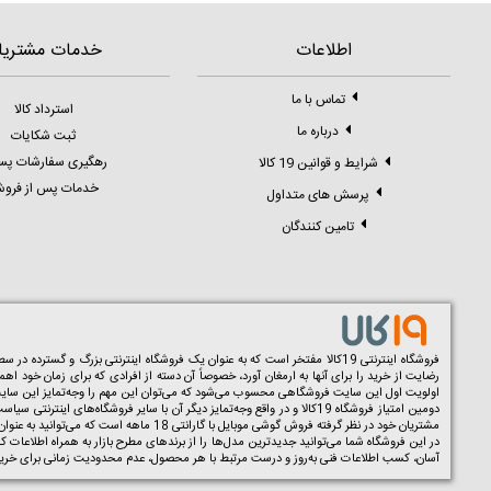
اطلاعات
خدمات مشتریا
تماس با ما
استرداد کالا
درباره ما
ثبت شکایات
رهگیری سفارشات پ
شرایط و قوانین 19 کالا
خدمات پس از فرو
پرسش های متداول
تامین کنندگان
فروشگاه اینترنتی 19کالا مفتخر است که به عنوان یک فروشگاه اینترنتی بزرگ و گسترده در سطح کشور توانسته به صورت تخصصی در زمینه فروش و
رضایت از خرید را برای آنها به ارمغان آورد، خصوصاً آن دسته از افرادی که برای زمان خود اه
اولویت اول این سایت فروشگاهی محسوب می‌شود که می‌توان این مهم را وجه‌تمایز این سایت فر
دومین امتیاز فروشگاه 19کالا و در واقع وجه‌تمایز دیگر آن با سایر فرو
مشتریان خود در نظر گرفته فروش گوشی موبایل با گارانتی 18 ماهه است که می‌توانید به عنوان یک امتیاز مهم در زمان خرید مد نظر قرار دهید. همچنین شما می‌توانید علاوه بر گوشی در این سایت اقدام به خرید
در این فروشگاه شما می‌توانید جدیدترین مدل‌ها را از برندهای مطرح بازار به همراه اطلاعات کا
آسان، کسب اطلاعات فنی به‌روز و درست مرتبط با هر محصول، عدم محدودیت زمانی برای خرید و 