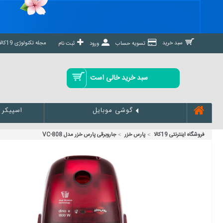
مجله تکنولوژی 19کالا مگ »
سبد خرید
تسویه حساب
ورود
ثبت نام
سبد خرید خالی است
اسپیکر
گوشی موبایل
فروشگاه اینترنتی 19کالا
پارس خزر
جاروبرقی پارس خزر مدل VC-808