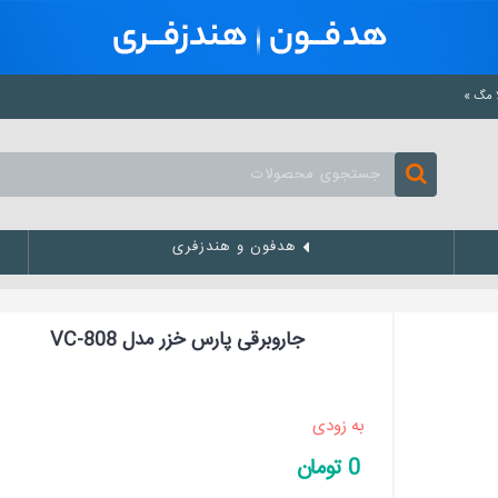
هدفون و هندزفری
جاروبرقی پارس خزر مدل VC-808
به زودی
0 تومان