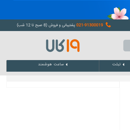
021-91300019
پشتیبانی و فروش (8 صبح تا 12 شب)
تبلت
ساعت هوشمند