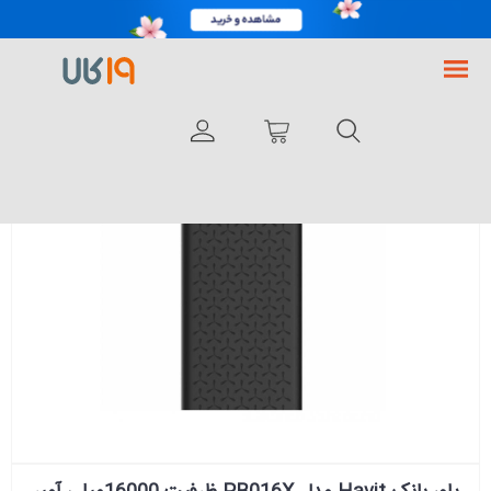
فروشگاه اینترنتی 19کالا
لوازم جانبی گوشی موبایل
پاور بانک Havit مدل PB016X ظرفیت 16000میلی آمپر