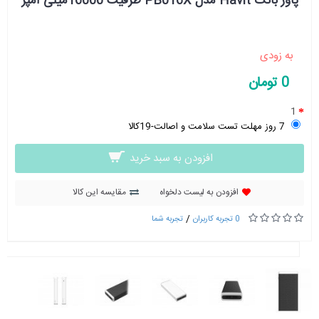
پاور بانک Havit مدل PB016X ظرفیت 16000میلی آمپر
به زودی
0 تومان
1
7 روز مهلت تست سلامت و اصالت-19کالا
افزودن به سبد خرید
افزودن به لیست دلخواه
مقایسه این کالا
/
0 تجربه کاربران
تجربه شما