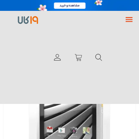
فروشگاه اینترنتی 19کالا
گوشی موبایل
گوشی کت B15 ظرفیت 4 گیگابایت
با انگشت بچرخانید