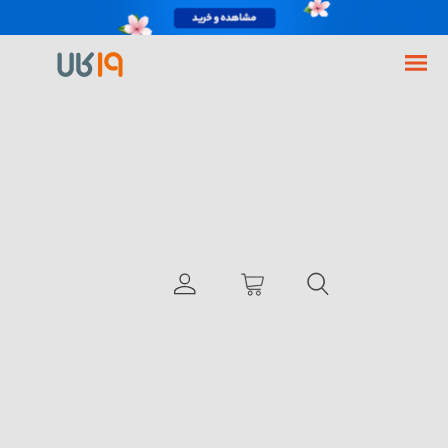
فروشگاه اینترنتی 19کالا
BlackBerry Priv
با انگشت بچرخانید