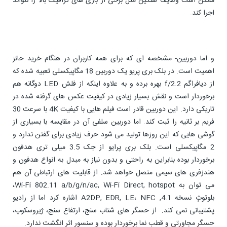
ممکن است وظایف سنگین مثل برخی از بازی های گرافیک بالا را نتواند
اجرا کند.
و اما دوربین- مشخصه ای که برای همه کاربران در هنگام خرید حائز
اهمیت است. در بلک بری پریو یک دوربین 18 مگاپیکسلی تعبیه شده که
از دیافراگم f/2.2 بهره برده و به علاوه اینکه از فلش LED دوگانه هم
برخوردار است و نقش بسیار زیادی در کیفیت عکس های گرفته شده در
تاریکی دارد. این دوربین قادر است فیلم هایی با کیفیت 4K با سرعت 30
فریم بر ثانیه را ثبت کند. اما دوربین سلفی آن در مقایسه با بسیاری از
گوشی هایی که این روزها تولید می شود حرف زیادی برای گفتن ندارد و
2 مگاپیکسلی است. بلک بری پرایو از جک 3.5 میلی تری هدفون
برخوردار بوده بنابراین به راحتی و بدون نیاز به مبدل به انواع هدفون و
هندزفری های سیمی متصل خواهد شد. از قابلیت های ارتباطی آن هم
می توان به Wi-Fi 802.11 a/b/g/n/ac, Wi-Fi Direct, hotspot،
بلوتوثٍ نسخه 4.1, A2DP, EDR, LE، NFC اشاره کرد اما از رادیو
پشتیبانی نمی کند. از حسگر های شتاب سنج، ارتفاع سنج، ژیروسکوپ،
حسگر مجاورتی و قطب نما برخوردار بوده و سنسور اثر انگشت ندارد.