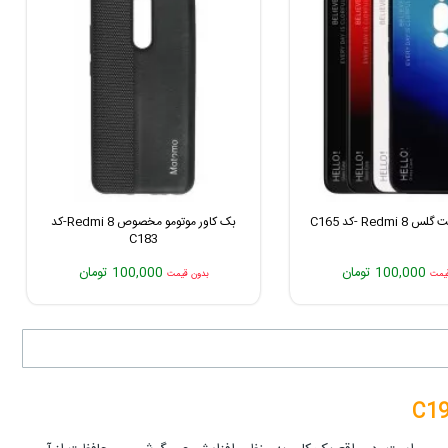
Redm -کد C165
بک کاور موتومو مخصوص Redmi 8-کد
C183
100,000 تومان
100,000 تومان
یمت
بدون قیمت