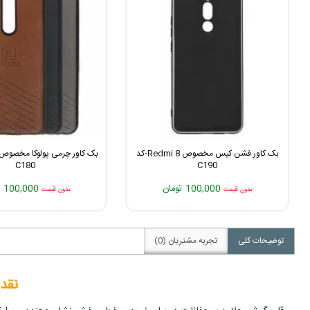
بک کاور فشن کیس مخصوص Redmi 8-کد
C180
C190
100,000 تومان
100,000 تومان
بدون قیمت
بدون قیمت
توضیحات کلی
تجربه مشتریان (0)
نقد 