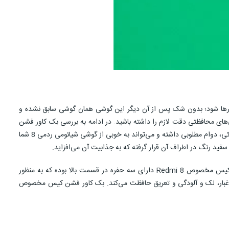
تتان رها شود؛ بدون شک پس از آن دیگر این گوشی همان گوشی سابق نشده و
ی‌های محافظتی دقت لازم را داشته باشید. در ادامه به بررسی بک کاور فشن
کیس مخصوص Redmi 8 خواهیم پرداخت. بک کاور فشن کیس مخصوص Redmi 8 از پلاستیک ساخته شده و انعطاف‌پذیری کمی دارد؛ این قاب در عین سبکی، دوام مطلوبی داشته و می‌تواند به خوبی از گوشی شیائومی ردمی 8 شما
بک کاور فشن کیس مخصوص Redmi 8 به گونه‌ای طراحی شده که دسترسی به همه پورت‌های گوشی در آن بسیار راحت انجام می‌پذیرد. بک کاور فشن کیس مخصوص Redmi 8 دارای سه حفره در قسمت بالا بوده که به منظور
ب گوشی از گوشی شیائومی ردمی 8 شما در برابر خط و خراش، ضربه‌، گرد و غبار، لک و آلودگی و تعریق حافظت می‌کند. بک کاور فشن کیس مخصوص