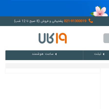
021-91300019
پشتیبانی و فروش (8 صبح تا 12 شب)
تبلت
ساعت هوشمند