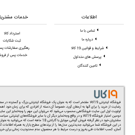
اطلاعات
خدمات مشتریا
تماس با ما
استرداد کالا
درباره ما
ثبت شکایات
رهگیری سفارشات پ
شرایط و قوانین 19 کالا
خدمات پس از فرو
پرسش های متداول
تامین کنندگان
فروشگاه اینترنتی 19کالا مفتخر است که به عنوان یک فروشگاه اینترنتی بزرگ و گسترده در سطح کشور توانسته به صورت تخصصی در زمینه فروش و
رضایت از خرید را برای آنها به ارمغان آورد، خصوصاً آن دسته از افرادی که برای زمان خود اه
اولویت اول این سایت فروشگاهی محسوب می‌شود که می‌توان این مهم را وجه‌تمایز این سایت فر
دومین امتیاز فروشگاه 19کالا و در واقع وجه‌تمایز دیگر آن با سایر فرو
مشتریان خود در نظر گرفته فروش گوشی موبایل با گارانتی 18 ماهه است که می‌توانید به عنوان یک امتیاز مهم در زمان خرید مد نظر قرار دهید. همچنین شما می‌توانید علاوه بر گوشی در این سایت اقدام به خرید
در این فروشگاه شما می‌توانید جدیدترین مدل‌ها را از برندهای مطرح بازار به همراه اطلاعات کا
آسان، کسب اطلاعات فنی به‌روز و درست مرتبط با هر محصول، عدم محدودیت زمانی برای خرید و 