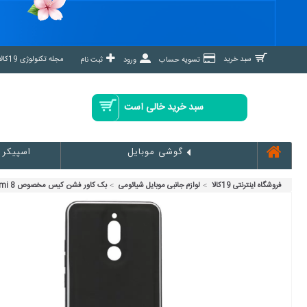
مجله تکنولوژی 19کالا مگ »
سبد خرید
تسویه حساب
ورود
ثبت نام
سبد خرید خالی است
اسپیکر
گوشی موبایل
فروشگاه اینترنتی 19کالا
لوازم جانبی موبایل شیائومی
بک کاور فشن کیس مخصوص Redmi 8-کد C190