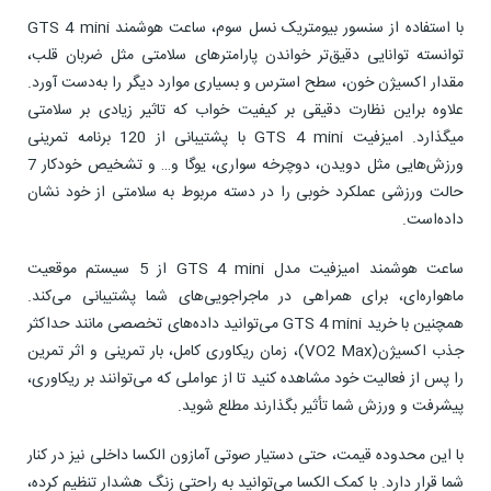
با استفاده از سنسور بیومتریک نسل سوم، ساعت هوشمند GTS 4 mini
توانسته توانایی دقیق‌تر خواندن پارامترهای سلامتی مثل ضربان قلب،
مقدار اکسیژن خون، سطح استرس و بسیاری موارد دیگر را به‌دست آورد.
علاوه براین نظارت دقیقی بر کیفیت خواب که تاثیر زیادی بر سلامتی
میگذارد. امیزفیت GTS 4 mini با پشتیبانی از 120 برنامه تمرینی
ورزش‌هایی مثل دویدن، دوچرخه سواری، یوگا و… و تشخیص خودکار 7
حالت ورزشی عملکرد خوبی را در دسته مربوط به سلامتی از خود نشان
داده‌است.
ساعت هوشمند امیزفیت مدل GTS 4 mini از 5 سیستم موقعیت
ماهواره‌ای، برای همراهی در ماجراجویی‌های شما پشتیبانی می‌کند.
همچنین با خرید GTS 4 mini می‌توانید داده‌های تخصصی مانند حداکثر
جذب اکسیژن(VO2 Max)، زمان ریکاوری کامل، بار تمرینی و اثر تمرین
را پس از فعالیت خود مشاهده کنید تا از عواملی که می‌توانند بر ریکاوری،
پیشرفت و ورزش شما تأثیر بگذارند مطلع شوید.
با این محدوده قیمت، حتی دستیار صوتی آمازون الکسا داخلی نیز در کنار
شما قرار دارد. با کمک الکسا می‌توانید به راحتی زنگ هشدار تنظیم کرده،