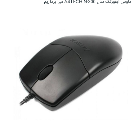
ماوس ایفورتک مدل A4TECH N-300 می پردازیم.