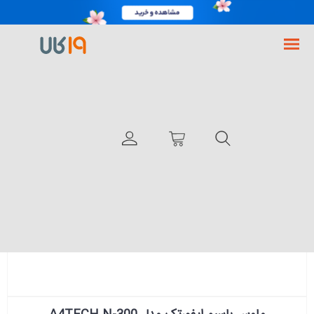
فروشگاه اینترنتی 19کالا
ایفورتک
ماوس باسیم ایفورتک مدل A4TECH N-300