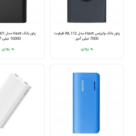
پاور بانک وایرلس Havit مدل WL112 ظرفیت
7000 میلی آمپر
10000 میلی آمپر
به زودی
به زودی