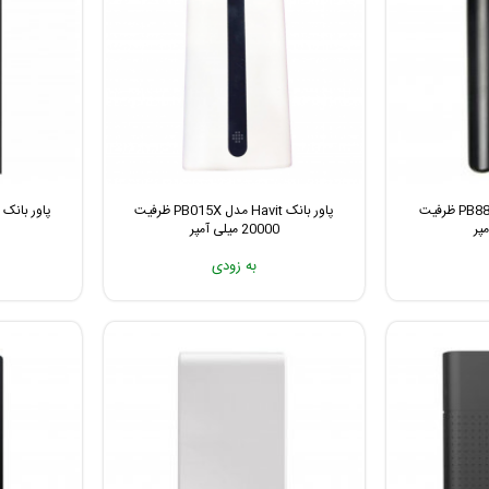
پاور بانک Havit مدل PB8809 ظرفیت
پاور بانک Havit مدل PB015X ظرفیت
20000 میلی آمپر
به زودی