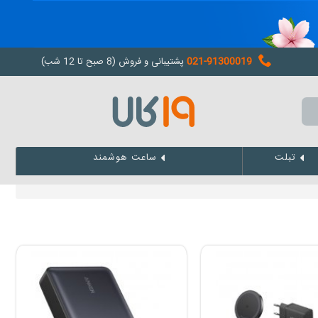
021-91300019
پشتیبانی و فروش (8 صبح تا 12 شب)
تبلت
ساعت هوشمند