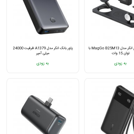
شارژر بی سیم انکر مدل MagGo B25M13 با
پاور بانک انکر مدل A1379 ظرفیت 24000
توان 15 وات
میلی آمپر
به زودی
به زودی