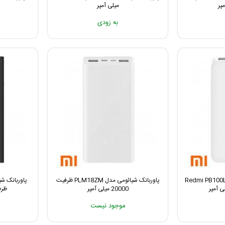
میلی آمپر
به زودی
 شیائومی مدل Redmi PB100LZM
پاوربانک شیائومی مدل PLM18ZM ظرفیت
20000 میلی آمپر
ظرفیت 000
موجود نیست