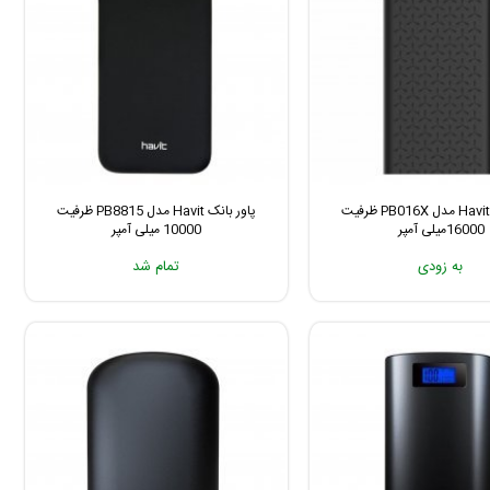
پاور بانک Havit مدل PB016X ظرفیت
پاور بانک Havit مدل PB8815 ظرفیت
16000میلی آمپر
10000 میلی آمپر
به زودی
تمام شد