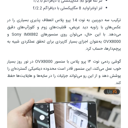
لنز تله فوتو 50 مگاپیکسلی با دیافراگم f/2.0
لنز اولتراواید 8 مگاپیکسلی با دیافراگم f/2.2
ترکیب سه دوربین به نوت 14 پرو پلاس انعطاف پذیری بسیاری را در
عکس‌های با زاویه دید عریض، قابلیت‌های زوم و کلوزآپ‌های دقیق‌
می‌دهد. با این حال، می‌توان روی سنسورهای Sony IMX882 و
OVX8000 به‌عنوان اجزای بسیار کاربردی برای تحقق عملکردی شبیه به
پرچم‌دارها، حساب کرد.
گوشی ردمی نوت ۱۴ پرو پلاس با سنسور OVX8000 در نور روز بسیار
خوب عمل می‌کند، این سنسور قادر است محدوده دینامیکی گسترده‌ای را
پوشش دهد و از این رو می‌تواند جزئیات را در سایه‌ها و هایلایت‌ها حفظ
کند.