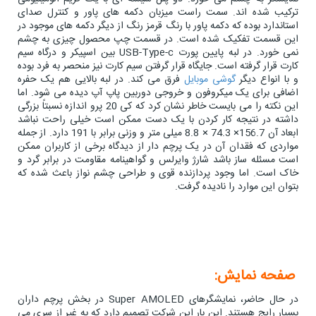
ترکیب شده اند. سمت راست میزبان دکمه های پاور و کنترل صدای
استاندارد بوده که دکمه پاور با رنگ قرمز رنگ از دیگر دکمه های موجود در
این قسمت تفکیک شده است. در قسمت چپ محصول چیزی به چشم
نمی خورد. در لبه پایین پورت USB-Type-c بین اسپیکر و درگاه سیم
کارت قرار گرفته است. جایگاه قرار گرفتن سیم کارت نیز منحصر به فرد بوده
و با انواع دیگر
گوشی موبایل
فرق می کند. در لبه بالایی هم یک حفره
اضافی برای یک میکروفون و خروجی دوربین پاپ آپ دیده می شود. اما
این نکته را می بایست خاطر نشان کرد که کی 20 پرو اندازه نسبتاً بزرگی
داشته در نتیجه کار کردن با یک دست ممکن است خیلی راحت نباشد
ابعاد آن 156.7× 74.3 × 8.8 میلی متر و وزنی برابر با 191 دارد. از جمله
مواردی که فقدان آن در یک پرچم دار از دیدگاه برخی از کاربران ممکن
است مسئله ساز باشد شارژ وایرلس و گواهینامه مقاومت در برابر گرد و
خاک است. اما وجود پردازنده قوی و طراحی چشم نواز باعث شده که
بتوان این موارد را نادیده گرفت.
صفحه نمایش:
در حال حاضر، نمایشگرهای Super AMOLED در بخش پرچم داران
بسیار رایج هستند. این بار این شرکت تصمیم دارد که به غیر از سری می