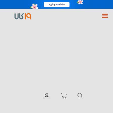
فروشگاه اینترنتی 19کالا
گوشی موبایل
گوشی شیائومی
گوشی شیائومی Redmi K20 Pro ظرفیت 128 گیگابایت
با انگشت بچرخانید