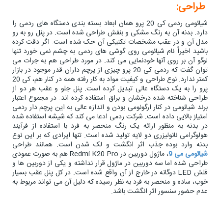
طراحی:
شیائومی ردمی کی 20 پرو همان ابعاد بسته بندی دستگاه های ردمی را
دارد. بدنه آن به رنگ مشکی و بنفش طراحی شده است. در پنل رو به رو
مدل آن و در عقب مشخصات تکنیکی آن حک شده است. اگر دقت کرده
باشید اخیراً نام شیائومی روی گوشی های ردمی به چشم نمی خورد تنها
لوگو آن بر روی آنها خودنمایی می کند. در مورد طراحی هم به جرات می
توان گفت که ردمی کی 20 پرو چیزی از پرچم داران قدر موجود در بازار
کمتر ندارد. نوع طراحی و کیفیت مواد به کار رفته همه در کنار هم، کی 20
پرو را به یک دستگاه عالی تبدیل کرده است. پنل جلو و عقب هر دو از
طراحی شناخته شده درخشان و براق استفاده کرده اند. در مجموع اعتبار
برند شیائومی در کنار ارگونومی بودن و اندازه عالی به این پرچم دار ردمی
امتیاز بالایی داده است. شرکت ردمی ادعا می کند که شیشه استفاده شده
در بدنه به منظور ارائه یک رنگ منحصر به فرد با استفاده از فرآیند
هولوگرامی نانولیزری دو لایه تولید شده است. تنها ایرادی که بر این نوع
بدنه وارد بوده جذب اثر انگشت و لک شدن است. همانند طراحی
شیائومی می 9
، ماژول دوربین در Redmi K20 Pro هم به صورت عمودی
طراحی شده اما سه دوربین در ماژول قرار نداشته و یکی از دوربین ها و
فلش LED دوگانه در خارج از آن واقع شده است. در کل پنل عقب بسیار
خوب، ساده و منحصر به فرد به نظر رسیده که دلیل آن می تواند مربوط به
عدم حضور سنسور اثر انگشت باشد.