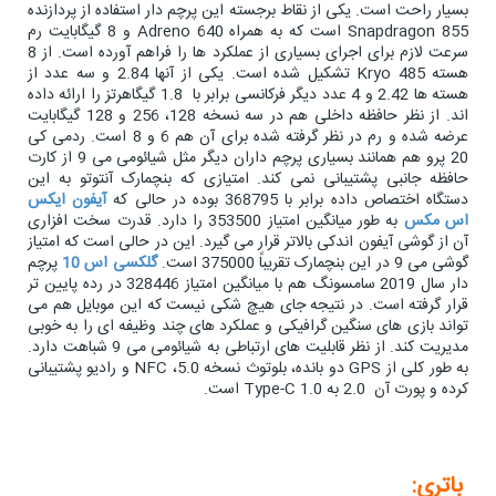
بسیار راحت است. یکی از نقاط برجسته این پرچم دار استفاده از پردازنده
Snapdragon 855 است که به همراه Adreno 640 و 8 گیگابایت رم
سرعت لازم برای اجرای بسیاری از عملکرد ها را فراهم آورده است. از 8
هسته Kryo 485 تشکیل شده است. یکی از آنها 2.84 و سه عدد از
هسته ها 2.42 و 4 عدد دیگر فرکانسی برابر با 1.8 گیگاهرتز را ارائه داده
اند. از نظر حافظه داخلی هم در سه نسخه 128، 256 و 128 گیگابایت
عرضه شده و رم در نظر گرفته شده برای آن هم 6 و 8 است. ردمی کی
20 پرو هم همانند بسیاری پرچم داران دیگر مثل شیائومی می 9 از کارت
حافظه جانبی پشتیبانی نمی کند. امتیازی که بنچمارک آنتوتو به این
دستگاه اختصاص داده برابر با 368795 بوده در حالی که
آیفون ایکس
اس مکس
به طور میانگین امتیاز 353500 را دارد. قدرت سخت افزاری
آن از گوشی آیفون اندکی بالاتر قرار می گیرد. این در حالی است که امتیاز
گوشی می 9 در این بنچمارک تقریباً 375000 است.
گلکسی اس 10
پرچم
دار سال 2019 سامسونگ هم با میانگین امتیاز 328446 در رده پایین تر
قرار گرفته است. در نتیجه جای هیچ شکی نیست که این موبایل هم می
تواند بازی های سنگین گرافیکی و عملکرد های چند وظیفه ای را به خوبی
مدیریت کند. از نظر قابلیت های ارتباطی به شیائومی می 9 شباهت دارد.
به طور کلی از GPS دو بانده، بلوتوث نسخه 5.0، NFC و رادیو پشتیبانی
کرده و پورت آن 2.0 به Type-C 1.0 است.
باتری: