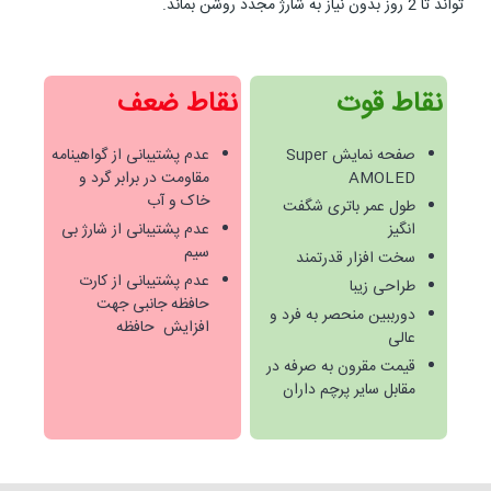
تواند تا 2 روز بدون نیاز به شارژ مجدد روشن بماند.
نقاط قوت
نقاط ضعف
صفحه نمایش Super
عدم پشتیبانی از گواهینامه
AMOLED
مقاومت در برابر گرد و
خاک و آب
طول عمر باتری شگفت
انگیز
عدم پشتیبانی از شارژ بی
سیم
سخت افزار قدرتمند
عدم پشتیبانی از کارت
طراحی زیبا
حافظه جانبی جهت
دورببین منحصر به فرد و
افزایش حافظه
عالی
قیمت مقرون به صرفه در
مقابل سایر پرچم داران