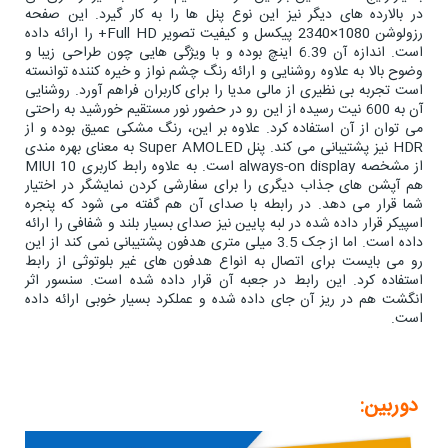
در بالارده های دیگر نیز این نوع پنل ها را به کار گیرد. این صفحه
رزولوشن 1080×2340 پیکسل و کیفیت تصویر Full HD+ را ارائه داده
است. اندازه آن 6.39 اینچ بوده و با ویژگی هایی چون طراحی زیبا و
وضوح بالا به علاوه روشنایی و ارائه رنگ چشم نواز و خیره کننده توانسته
است تجربه بی نظیری از مالی مدیا را برای کاربران فراهم آورد. روشنایی
آن به 600 نیت رسیده از این رو در حضور نور مستقیم خورشید به راحتی
می توان از آن استفاده کرد. علاوه بر این، رنگ مشکی عمیق بوده و از
HDR نیز پشتیبانی می کند. پنل Super AMOLED به معنای بهره مندی
از مشخصه always-on display است. به علاوه رابط کاربری MIUI 10
هم آپشن های جذاب دیگری را برای سفارشی کردن نمایشگر در اختیار
شما قرار می دهد. در رابطه با صدای آن هم گفته می شود که پنجره
اسپیکر قرار داده شده در لبه پایین نیز صدای بسیار بلند و شفافی را ارائه
داده است. اما از جک 3.5 میلی متری هدفون پشتیبانی نمی کند از این
رو می بایست برای اتصال به انواع هدفون های غیر بلوتوثی از رابط
استفاده کرد. این رابط در جعبه آن قرار داده شده است. سنسور اثر
انگشت هم در ریز آن جای داده شده و عملکرد بسیار خوبی ارائه داده
است.
دوربین: