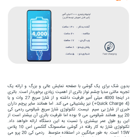
بدون شک برای یک گوشی با صفحه نمایش عالی و بزرگ و ارائه یک
تجربه مالتی مدیا چشم نواز باتری از اهمیت زیادی برخوردار است. باتری
در اینجا 4000 میلی آمپر ظرفیت داشته و از شارژ سریع 27 وات و یا
(Quick Charge 4+) نیز پشتیبانی می کند. اما همانند سایر پرچم داران
خبری از شارژ بی سیم نیست. تکنولوژی شارژ سریع شیائومی ردمی کی
20 پرو همانند شیائومی می 9 بوده اما ظرفیت باتری آن بیشتر است از
این رو طول عمر بیشتری را نسبت به این دستگاه ارائه خواهد داد.
تکنولوژی شارژ به کار رفته در گوشی سامسونگ گلکسی اس 10 پلاس
15W است. به طور میانگین در استفاده متوسط ردمی کی 20 پرو می