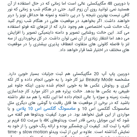
با دوربین 48 مگاپیکسلی عالی است اما زمانی که در حال استفاده از آن
هستید نمی توانید روی آن زوم کنید. حتی در هنگام شب و زمانی که نور
کافی نیست بهترین نتیجه را در پی داشته و نمونه ها حداقل نویز را دربر
خواهند داشت. اگر بخواهید در موقعیت هایی در هنگام شب زوم کنید
یک حالت شب اختصاصی هم وجود دارد که از لنزهای تله فوتو استفاده
می کند. این حالت روشنایی تصویر و دامنه داینمیکی تصویر را افزایش
می دهد اما انتظار زیادی از آن نمی توان داشت. در کل برخورداری از سه
لنز با فاصله کانونی های متفاوت انعطاف پذیری بیشتری را در موقعیت
های مختلف در اختیار شما قرار خواهد داد.
دوربین پاپ آپ 20 مگاپیکسلی هم ثبت جزئیات بسیار خوبی دارد.
مشخصه Beauty Mode نیز کار خود را به خوبی انجام داده و کار لکه
گیری و روتوش عکس ها به خوبی انجام شده بدون اینکه جلوه غیر
طبیعی به عکس ها بدهد. حالت پرتره هم در اکثر موارد کار جداسازی
پشت زمینه و سوژه را عالی انجام داده اما این نکته را هم مد نظر داشته
باشید که در برخی از موقعیت ها قابل رقابت با گوشی های دیگری مثل
سامسونگ گلکسی اس 10 و
سامسونگ گلکسی اس 10 پلاس
و یا
مواردی از این قبیل نخواهد بود. در مورد کیفیت ویدئوها هم گفته می
شود که این موبایل ردمی قادر است ویدئوهای 4K با سرعت 60 فریم بر
ثانیه را ثبت کند. کیفیت آن چشمگیر بوده و ارائه رنگ خوبی را از خود به
نمایش گذاشته است. علاوه بر این از ثبت ویدئو slow motion و time-