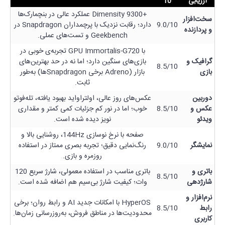
ارزیابی
10
+Dimensity 9300 عملکرد عالی در بنچمارک‌ها
سخت‌افزار
9.0/10
دارد؛ رقابت نزدیک با پرچمداران Snapdragon در
و پردازنده
Geekbench و تست‌های عملی.
با GPU Immortalis-G720 تجربه‌ی خوبی در
گرافیک و
بازی‌های سنگین دارد؛ اما نه در حد بهترین‌های
8.5/10
بازی
بازار (Adreno برخی Snapdragonها) به‌طور
ثابت.
دوربین
عکس‌های روز عالی، اولتراواید بهبود یافته، تله‌فوتو
عکس و
8.5/10
خوب؛ اما در نور کم جزئیات کمی کمتر و مقداری
ویدئو
نویز دیده شده است.
صفحه با نرخ نوسازی 144Hz، روشنایی بالا و
نمایشگر
9.0/10
رنگ‌نمایی دقیق؛ تجربه بصری ممتاز در استفاده
روزمره و بازی.
باتری و
باتری مناسب در استفاده معمولی، شارژ سریع 120
8.5/10
شارژدهی
وات؛ کیفیت شارژ بی‌سیم هم اضافه شده است.
نرم‌افزار و
HyperOS با امکانات جدید AI و رابط روان؛ برخی
رابط
8.5/10
محدودیت‌ها در مناطق فروش، به‌روزرسانی زمان‌ها.
کاربری