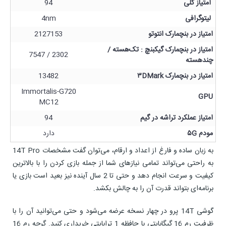
امتیاز کلی
94
لیتوگرافی
4nm
امتیاز در بنچمارک انتوتو
2127153
امتیاز در بنچمارک گیکبنچ : تک‌هسته /
2302 / 7547
چندهسته
امتیاز در بنچمارک ۳DMark
13482
Immortalis-G720
GPU
MC12
امتیاز عملکرد تراشه در گیم
94
مودم ۵G
دارد
به زبان ساده و فارغ از اعداد و ارقام، می‌توان گفت مشخصات 14T Pro
به راحتی می‌تواند تمامی نیازهای شما از جمله بازی کردن را با بالاترین
کیفیت و سرعت انجام دهد و حتی تا 2 سال آینده نیز بعید است بازی یا
برنامه‌ای بتواند قدرت آن را به چالش بکشد.
گوشی 14T پرو در چهار نسخه عرضه می‌شود و حتی می‌توانید آن را با
ظرفیت رم 16 گیگابایتی با حافظه 1 ترابایتی خریداری کنید. گرچه رم 16