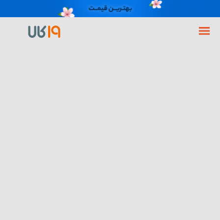
فروشگاه اینترنتی 19کالا
گوشی موبایل
گوشی شیائومی
گوشی شیائومی 14T Pro ظرفیت 512 رم 12 گیگابایت