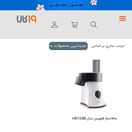
فروشگاه اینترنتی 19کالا
سالادساز فیلیپس
مرتب سازی بر اساس:
سالادساز فیلیپس مدل HR1388