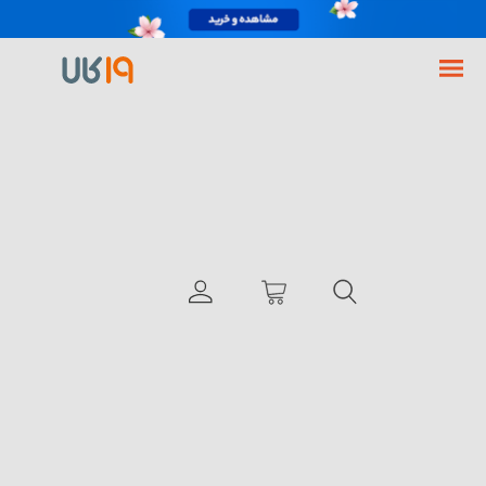
فروشگاه اینترنتی 19کالا
جی پلاس
تلویزیون ال ای دی هوشمند جی پلاس مدل GTV-50KU722S سایز 50 اینچ