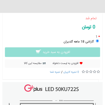
تلویزیون ال ای دی هوشمند جی پلاس مدل GTV-
50KU722S سایز 50 اینچ
تمام شد
0 تومان
1
گارانتی 18 ماهه گلدیران
افزودن به سبد خرید
افزودن به لیست دلخواه
مقایسه این کالا
/
0 تجربه کاربران
تجربه شما