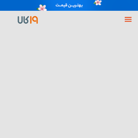
فروشگاه اینترنتی 19کالا
گوشی موبایل
مرتب سازی بر اساس:
گوشی شیائومی ردمی Redmi 14C
گوشی شیائومی ردمی 15 | Redmi
|14C ظرفیت 128 گیگابایت رم 4
15 4G ظرفیت 256 گیگابایت و رم 8
گیگابایت
گیگابایت