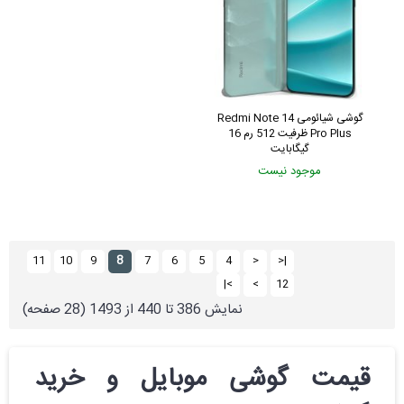
گوشی شیائومی Redmi Note 14
Pro Plus ظرفیت 512 رم 16
گیگابایت
موجود نیست
8
11
10
9
7
6
5
4
<
|<
>|
>
12
نمايش 386 تا 440 از 1493 (28 صفحه)
قیمت گوشی موبایل و خرید