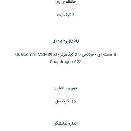
حافظه ی رم:
3 گیگابایت
CPU(پردازنده):
8 هسته ای - فرکانس 2.0 گیگاهرتز - Qualcomm MSM8953
Snapdragon 625
دوربین اصلی:
16مگاپیکسل
اندازه نمایشگر: