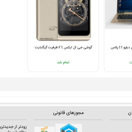
تبلت لپ تاپ جی ال ایکس دبلیو 11پلاس
گوشی جی ال ایکس F1 ظرفیت گیگابایت
ت
تمام شد
ن
مجوزهای قانونی
زودتر از جدیدتری