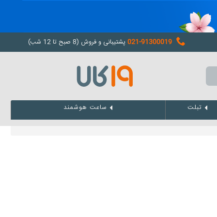
021-91300019
پشتیبانی و فروش (8 صبح تا 12 شب)
تبلت
ساعت هوشمند