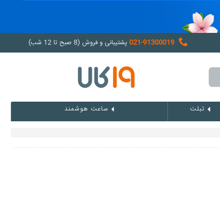
021-91300019
پشتیبانی و فروش (8 صبح تا 12 شب)
تبلت
ساعت هوشمند