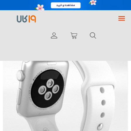
فروشگاه اینترنتی 19کالا
AllProduct
ساعت هوشمند اپل سری 2 مدل 42mm Silver Aluminum Case
با انگشت بچرخانید