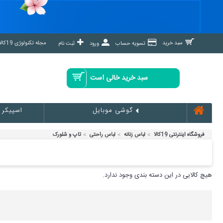
مجله تکنولوژی 19کالا مگ »
سبد خرید
تسویه حساب
ورود
ثبت نام
سبد خرید خالی است
اسپیکر
گوشی موبایل
فروشگاه اینترنتی 19کالا
لباس زنانه
لباس راحتی
تاپ و شلورک
هیچ کالایی در این دسته بندی وجود ندارد.