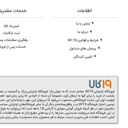
اطلاعات
خدمات مشتریا
تماس با ما
استرداد کالا
درباره ما
ثبت شکایات
رهگیری سفارشات پ
شرایط و قوانین 19 کالا
خدمات پس از فرو
پرسش های متداول
تامین کنندگان
فروشگاه اینترنتی 19کالا مفتخر است که به عنوان یک فروشگاه اینترنتی بزرگ و گسترده در سطح کشور توانسته به صورت تخصصی در زمینه فروش و
رضایت از خرید را برای آنها به ارمغان آورد، خصوصاً آن دسته از افرادی که برای زمان خود اه
اولویت اول این سایت فروشگاهی محسوب می‌شود که می‌توان این مهم را وجه‌تمایز این سایت فر
دومین امتیاز فروشگاه 19کالا و در واقع وجه‌تمایز دیگر آن با سایر فرو
مشتریان خود در نظر گرفته فروش گوشی موبایل با گارانتی 18 ماهه است که می‌توانید به عنوان یک امتیاز مهم در زمان خرید مد نظر قرار دهید. همچنین شما می‌توانید علاوه بر گوشی در این سایت اقدام به خرید
در این فروشگاه شما می‌توانید جدیدترین مدل‌ها را از برندهای مطرح بازار به همراه اطلاعات کا
آسان، کسب اطلاعات فنی به‌روز و درست مرتبط با هر محصول، عدم محدودیت زمانی برای خرید و 