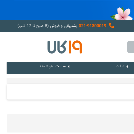
021-91300019
پشتیبانی و فروش (8 صبح تا 12 شب)
تبلت
ساعت هوشمند