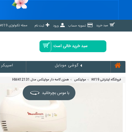
مجله تکنولوژی 19کالا مگ »
سبد خرید
تسویه حساب
ورود
ثبت نام
سبد خرید خالی است
اسپیکر
گوشی موبایل
فروشگاه اینترنتی 19کالا
مولینکس
همزن کاسه دار مولینکس مدل HM412131
با موس بچرخانید