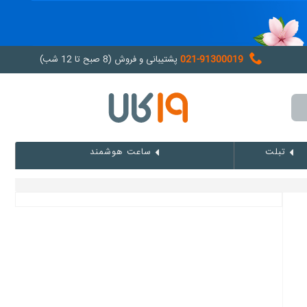
021-91300019
پشتیبانی و فروش (8 صبح تا 12 شب)
تبلت
ساعت هوشمند