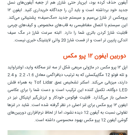
آیفون حذف کرده بود، این‌بار حتی شارژر هم از جعبه آیفون‌های نسل
جدید خود برداشته است و باید آن را جداگانه خریداری کنید. ایفون ۱۲
پرومکس از شارژ بی‌سیم و سیستم جدید «مگ‌سیف» پشتیبانی می‌کند.
این سیستم با اتصال مغناطیسی به قاب‌های مخصوص و کیف‌های چرمی
قابلیت شارژ کردن باتری شما را دارد. البته سرعت شارژ در مگ سیف
اندکی پایین تر است و از فست شارژ 20 واتی لایتنینگ خبری نیست.
دوربین ایفون ۱۲ پرو مکس
اپل ۱۲ پرو مکس در ماژولی مربعی شکل از سه لنز سه‌گانه واید، اولتراواید
و تله فوتو 12 مگاپیکسلی که به ترتیب دیافراگمی معادل 1.6، 2.2 و 2.4
دارند، میزبانی می‌کند. اسکنر تشخیص عمق Tof Lidar به همراه فلش
LED دوگانه، تکمیل کننده این ترکیب است و دست شما را برای عکاسی
حسابی باز می‌گذارد. قابلیت فوکوس خودکار و لرزش‌گیر اپتیکال نیز در
ایفون ۱۲ پرو مکس برای لنز اصلی در نظر گرفته شده است. شاید در لنزها
تفاوتی نسبت به آیفون 12 دیده نشود، اما از لحاظ نرم‌افزاری دوربین‌های
گوشی آیفون 12 پرو مکس بهبود محسوسی داشته است.