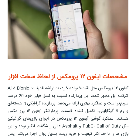
مشخصات ایفون ۱۲ پرومکس از لحاظ سخت افزار
آیفون ۱۲ پرومکس مثل بقیه خانواده خود، به تراشه قدرتمند A14 Bionic
شرکت اپل مجهز شده، این پردازنده نسبت به نسل قبلی خود 20 درصد
سریع‌تر است و عملکرد بهتری ارائه می‌دهد. پردازنده گرافیکی 4 هسته‌ای
و رم 6 گیگابایتی، تکمیل کننده قسمت پردازشگر آیفون ۱۲ پرو مکس
هستند. عملکرد گوشی آیفون ۱۲ پرومکس در اجرای بازی‌های گرافیکی
مثل PubG، Call of Duty و Asphalt عالی و شگفت انگیز بوده و این
بازی ها را با حداکثر کیفیت و فریم ریت، بسیار روان اجرا می‌کند. پس