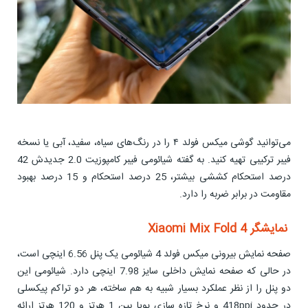
می‌توانید گوشی میکس فولد ۴ را در رنگ‌های سیاه، سفید، آبی یا نسخه
فیبر ترکیبی تهیه کنید. به گفته شیائومی فیبر کامپوزیت 2.0 جدیدش 42
درصد استحکام کششی بیشتر، 25 درصد استحکام و 15 درصد بهبود
مقاومت در برابر ضربه را دارد.
نمایشگر Xiaomi Mix Fold 4
صفحه نمایش بیرونی میکس فولد 4 شیائومی یک پنل 6.56 اینچی است،
در حالی که صفحه نمایش داخلی سایز 7.98 اینچی دارد. شیائومی این
دو پنل را از نظر عملکرد بسیار شبیه به هم ساخته، هر دو تراکم پیکسلی
در حدود 418ppi و نرخ تازه سازی پویا بین 1 هرتز و 120 هرتز ارائه