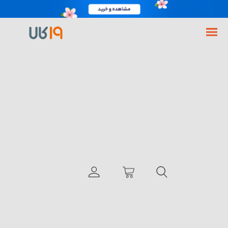
فروشگاه اینترنتی 19کالا
گوشی شیائومی Mix Fold 4 ظرفیت 256 رم 12 گیگابایت